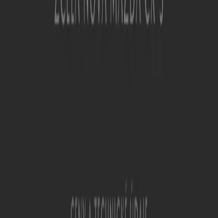
Ostatní podniky Auto, Moto a
Náhradní Díly
Rychlý pohled na nabídky Auto
Kelly
Kategorie:
Auto, Moto a Náhradní Díly
Neco, co vás muže zajímat o Auto
Kelly ...
Vítejte na Tiendeo, ideálním místě pro nalezení nejlepších
nabídek
,
katalogů
a
akcí
na
Auto, Moto a Náhradní
Díly
v České republice. Během měsíce
srpen roku 2026
můžete na Tiendeo získat nejnovější informace a slevy na
Auto Kelly
, jednu z nejznámějších značek v oblasti
Auto,