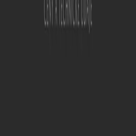
Moto a Náhradní Díly
.
Na naší platformě objevíte široký výběr produktů s
úžasnými
akcemi
, které vám pomohou ušetřit při
nákupech. Prohlédněte si katalogy
Auto Kelly
a
nenechte si ujít žádnou exkluzivní nabídku dostupnou v
srpen
. Kromě toho vám nabízíme podrobné informace o
slevových kampaních, výprodejích a sezónních novinkách
v oblasti
Auto, Moto a Náhradní Díly
.
Využijte naplno
nabídek
a akcí od
Auto Kelly
a zůstaňte
v obraze ohledně všech cenových a produktových
aktualizací během
srpen roku 2026
. Na Tiendeo máte
vždy přístup k nejlepším nákupním příležitostem v České
republice. Nečekejte a začněte prozkoumávat nabídky,
které pro vás máme!
Najděte Auto Kelly katalogy ve
vašem městě