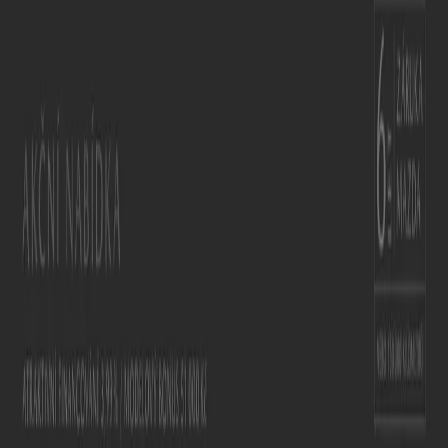
Tiendeo
Co děláme
Obchodní řešení
Zprávy a média
Spolupracujte s námi
Kontaktujte nás
Marketingové a obchodní požadavky
Nesprávně umístěný obchod na mapě
Týdenní zpětná vazba k reklamám
Technické problémy a všeobecná zpětná vazba
Seznam