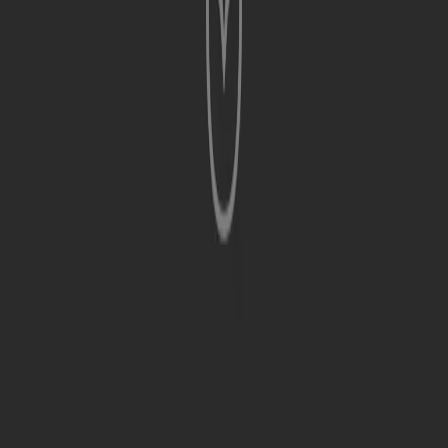
nejlepší nabídky obchodů ve svém okolí, uložit si je a
vytvořit si seznam úspor.
STÁHNOUT APLIKACI
Ostatní uživatelé si také prohlíželi
tyto katalogy
Nový
Mazda
MAZDA CX-80
Platnost do 30. 9.
Nový