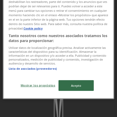
deshabilitan los rastreadores, parte del contenido y los anuncios que ves
Reklama
podrían dejar de ser relevantes para ti. Puedes volver a acceder a este
menú para cambiar tus opciones o retirar el consentimiento en cualquier
momento haciendo clic en el enlace «Mostrar los propósitos» que aparece
en el en la parte inferior de la página web. Tus opciones tendrán efecto
dentro de nuestro Sitio web. Para saber más, consulta nuestra política de
privacidad.
Cookie policy
Tanto nosotros como nuestros asociados tratamos los
datos para proporcionar:
Utilizar datos de localización geográfica precisa. Analizar activamente las
características del dispositivo para su identificación. Almacenar la
información en un dispositivo y/o acceder a ella. Publicidad y contenido
personalizados, medición de publicidad y contenido, investigación de
audiencia y desarrollo de servicios.
Lista de asociados (proveedores)
{"numCatalogs":0}
Mostrar los propósitos
Acepto
Ušetřit je nyní s naší aplikací ještě snadnější.
Na mobilním telefonu si můžete pohodlně vyhledat