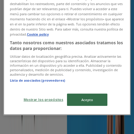
deshabilitan los rastreadores, parte del contenido y los anuncios que ves
Nejnovější nabídka:
10. 7. 2026
podrían dejar de ser relevantes para ti. Puedes volver a acceder a este
menú para cambiar tus opciones o retirar el consentimiento en cualquier
momento haciendo clic en el enlace «Mostrar los propósitos» que aparece
en el en la parte inferior de la página web. Tus opciones tendrán efecto
dentro de nuestro Sitio web. Para saber más, consulta nuestra política de
privacidad.
Cookie policy
Tanto nosotros como nuestros asociados tratamos los
Generali Česká pojišťovna
datos para proporcionar:
Utilizar datos de localización geográfica precisa. Analizar activamente las
Generali Česká pojišťovna leták
características del dispositivo para su identificación. Almacenar la
información en un dispositivo y/o acceder a ella. Publicidad y contenido
Platnost do 6. 9.
personalizados, medición de publicidad y contenido, investigación de
audiencia y desarrollo de servicios.
{"numCatalogs":1}
Lista de asociados (proveedores)
Mostrar los propósitos
Acepto
Ušetřit je nyní s naší aplikací ještě snadnější.
Na mobilním telefonu si můžete pohodlně vyhledat
nejlepší nabídky obchodů ve svém okolí, uložit si je a