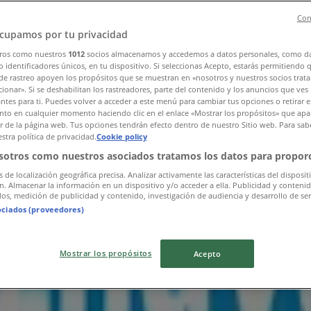
Con
cupamos por tu privacidad
ros como nuestros
1012
socios almacenamos y accedemos a datos personales, como d
 identificadores únicos, en tu dispositivo. Si seleccionas Acepto, estarás permitiendo 
de rastreo apoyen los propósitos que se muestran en «nosotros y nuestros socios trat
ionar». Si se deshabilitan los rastreadores, parte del contenido y los anuncios que ves
antes para ti. Puedes volver a acceder a este menú para cambiar tus opciones o retirar e
to en cualquier momento haciendo clic en el enlace «Mostrar los propósitos» que apar
ě
or de la página web. Tus opciones tendrán efecto dentro de nuestro Sitio web. Para sab
stra política de privacidad.
Cookie policy
sotros como nuestros asociados tratamos los datos para proporc
s de localización geográfica precisa. Analizar activamente las características del disposit
ón. Almacenar la información en un dispositivo y/o acceder a ella. Publicidad y conteni
os, medición de publicidad y contenido, investigación de audiencia y desarrollo de ser
ociados (proveedores)
Mostrar los propósitos
Acepto