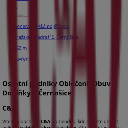
Generali Česká pojišťovna
Vrážská - Nádraží 0, Černošice
263 m
Zavřeno
Ostatní podniky Oblečení, Obuv a
Doplňky v Černošice
C&A
Vítejte v obchodě
C&A
na Tiendeo, kde můžete objevit
nejlepší
nabídky
,
akce
a
katalogy
této přední značky v