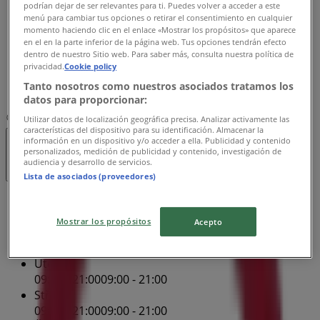
podrían dejar de ser relevantes para ti. Puedes volver a acceder a este
Čtvrtek
menú para cambiar tus opciones o retirar el consentimiento en cualquier
09:00 - 21:00
09:00 - 21:00
momento haciendo clic en el enlace «Mostrar los propósitos» que aparece
en el en la parte inferior de la página web. Tus opciones tendrán efecto
Pátek
dentro de nuestro Sitio web. Para saber más, consulta nuestra política de
09:00 - 21:00
09:00 - 21:00
privacidad.
Cookie policy
Sobota
Tanto nosotros como nuestros asociados tratamos los
09:00 - 21:00
09:00 - 21:00
datos para proporcionar:
Mapa
+420 777 785 106
Utilizar datos de localización geográfica precisa. Analizar activamente las
características del dispositivo para su identificación. Almacenar la
información en un dispositivo y/o acceder a ella. Publicidad y contenido
Zavřeno
personalizados, medición de publicidad y contenido, investigación de
audiencia y desarrollo de servicios.
Lista de asociados (proveedores)
Nedĕle
09:00 - 21:00
09:00 - 21:00
Mostrar los propósitos
Acepto
Pondĕlí
09:00 - 21:00
09:00 - 21:00
Úterý
09:00 - 21:00
09:00 - 21:00
Středa
09:00 - 21:00
09:00 - 21:00