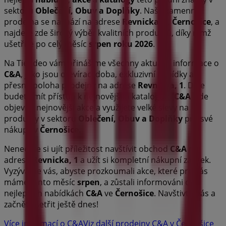
sektoru
Oblečení, Obuv a Doplňky
. Naše kamenná
prodejna se nachází na adrese
Revnicka, 1
,
Černošice
, a
najdete zde široký výběr kvalitních produktů, díky nimž
ušetříte po celý měsíc
srpen roku 2026
.
Na Tiendeo vám přinášíme všechny aktuální informace o
C&A
, jako jsou otevírací doba, exkluzivní nabídky a
přesná poloha prodejny na adrese
Revnicka, 1
. Dále
budete mít přístup k nejnovějším katalogům
C&A
, kde
objevíte nejnovější akce a využijete velké slevy na
produkty v sektoru
Oblečení, Obuv a Doplňky
pro své
nákupy v
Černošice
.
Nenechte si ujít příležitost navštívit obchod
C&A
na
adrese
Revnicka, 1
a užít si kompletní nákupní zážitek.
Vyzýváme vás, abyste prozkoumali akce, které pro vás
máme tento měsíc
srpen
, a zůstali informováni o
nejlepších nabídkách
C&A
ve
Černošice
. Navštivte nás a
začněte šetřit ještě dnes!
Více informací o C&A
Viz další prodejny C&A v Černošice