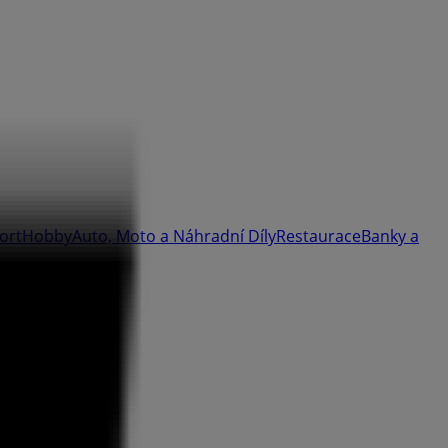
ort
Hobby
Auto, Moto a Náhradní Díly
Restaurace
Banky a