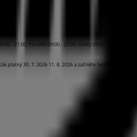
0 - 21:00, Pondĕlí 09:00 - 21:00, Úterý 09:00 - 21:00, Středa 
ák platný 30. 7. 2026 11. 8. 2026 a začněte šetřit ihned!