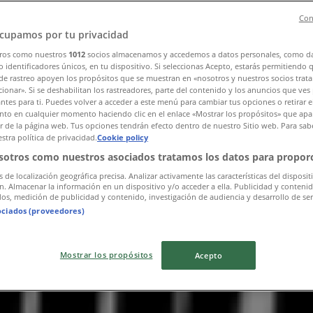
Con
cupamos por tu privacidad
ros como nuestros
1012
socios almacenamos y accedemos a datos personales, como d
 identificadores únicos, en tu dispositivo. Si seleccionas Acepto, estarás permitiendo 
de rastreo apoyen los propósitos que se muestran en «nosotros y nuestros socios trat
ionar». Si se deshabilitan los rastreadores, parte del contenido y los anuncios que ves
antes para ti. Puedes volver a acceder a este menú para cambiar tus opciones o retirar e
to en cualquier momento haciendo clic en el enlace «Mostrar los propósitos» que apar
or de la página web. Tus opciones tendrán efecto dentro de nuestro Sitio web. Para sab
stra política de privacidad.
Cookie policy
sotros como nuestros asociados tratamos los datos para proporc
s de localización geográfica precisa. Analizar activamente las características del disposit
ón. Almacenar la información en un dispositivo y/o acceder a ella. Publicidad y conteni
os, medición de publicidad y contenido, investigación de audiencia y desarrollo de ser
ociados (proveedores)
Mostrar los propósitos
Acepto