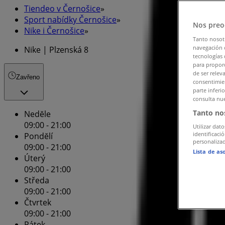
Tiendeo v Černošice
»
Sport nabídky Černošice
»
Nos preo
Nike i Černošice
»
Tanto nosot
navegación o
Nike | Plzenská 8
tecnologías 
para proporc
de ser relev
Zavřeno
consentimien
parte inferi
consulta nue
Tanto no
Nedĕle
09:00 - 21:00
Utilizar dato
identificaci
Pondĕlí
personalizad
09:00 - 21:00
Lista de as
Úterý
09:00 - 21:00
Středa
09:00 - 21:00
Čtvrtek
09:00 - 21:00
Pátek