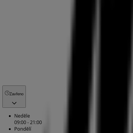
Zavřeno
Nedĕle
09:00 - 21:00
Pondĕlí