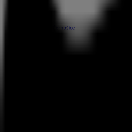
Zásilkovna
Karlštejnská 255, Černošice
230 m
Zavřeno
Generali Česká pojišťovna
Vrážská - Nádraží 0, Černošice
263 m
Zavřeno