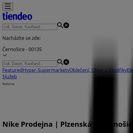
Nacházíte se zde:
Černošice - 00135
Featured
Hyper-Supermarkety
Oblečení, Obuv a Doplňky
El
Služeb
Reklama
Nike Prodejna | Plzenská 8, Černošic