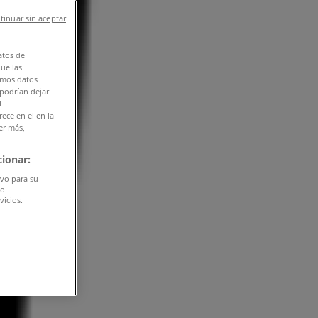
tinuar sin aceptar
atos de
que las
amos datos
 podrían dejar
l
ece en el en la
er más,
ionar:
ivo para su
do
vicios.