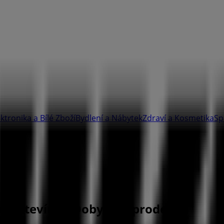
ektronika a Bílé Zboží
Bydlení a Nábytek
Zdraví a Kosmetika
Sp
e - Otevírací Doby a Výprodeje