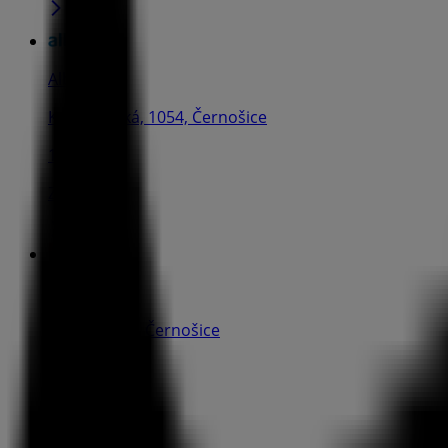
Albert
Karlštejnská, 1054, Černošice
154 m
Zavřeno
KB
Vrážská 121, Černošice
226 m
Zavřeno