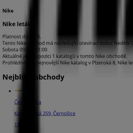
Nike
Nike leták
Platnost do 11. 8.
Tento Nike obchod má následující otevírací dobu: Nedĕle 09:0
Sobota 09:00 - 21:00
Aktuálně je k dispozici 1 katalogů v tomto Nike obchodě.
Prohlédněte si nejnovější Nike katalog v Plzenská 8, Nike let
Nejbližší obchody
Česká pošta
Karlštejnská 259, Černošice
130 m