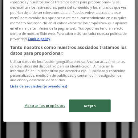
«nosotros y nuestros socios tratamos datos para proporcionar». Si se
Čtvrtek
deshabilitan los rastreadores, parte del contenido y los anuncios que ves
09:00 - 21:00
09:00 - 21:00
podrían dejar de ser relevantes para ti. Puedes volver a acceder a este
menú para cambiar tus opciones o retirar el consentimiento en cualquier
Pátek
momento haciendo clic en el enlace «Mostrar los propósitos» que aparece
09:00 - 21:00
09:00 - 21:00
en el en la parte inferior de la página web. Tus opciones tendrán efecto
Sobota
dentro de nuestro Sitio web. Para saber más, consulta nuestra política de
privacidad.
Cookie policy
09:00 - 21:00
09:00 - 21:00
Tanto nosotros como nuestros asociados tratamos los
Mapa
225 023 207
datos para proporcionar:
Utilizar datos de localización geográfica precisa. Analizar activamente las
Zavřeno
características del dispositivo para su identificación. Almacenar la
información en un dispositivo y/o acceder a ella. Publicidad y contenido
personalizados, medición de publicidad y contenido, investigación de
audiencia y desarrollo de servicios.
Nedĕle
Lista de asociados (proveedores)
09:00 - 21:00
09:00 - 21:00
Pondĕlí
Mostrar los propósitos
09:00 - 21:00
09:00 - 21:00
Acepto
Úterý
09:00 - 21:00
09:00 - 21:00
Středa
09:00 - 21:00
09:00 - 21:00