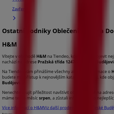
Zavřeno
Ostatní podniky Oblečení, Obuv a Do
H&M
Vítejte v obchodě
H&M
na Tiendeo, kde můžete objevit nej
nachází na adrese
Pražská třída 1247/24
,
České Budějovi
Na Tiendeo vám přinášíme všechny aktuální informace o
budete mít přístup k nejnovějším katalogům
H&M
, kde ob
Budějovice
.
Nenechte si ujít příležitost navštívit obchod
H&M
na adre
máme tento měsíc
srpen
, a zůstali informováni o nejlepš
Více informací o H&M
Viz další prodejny H&M v České Budě
Reklama