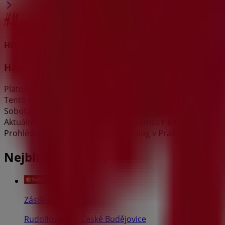
H&M
H&M Leták
Platnost do 17. 8.
Tento H&M obchod má následující otevírací dobu: Nedĕle 09:00
Sobota 09:00 - 21:00
Aktuálně je k dispozici 1 katalogů v tomto H&M obchodě.
Prohlédněte si nejnovější H&M katalog v Pražská třída 1247/
Nejbližší obchody
Zásilkovna
Rudolfovská 1, České Budějovice