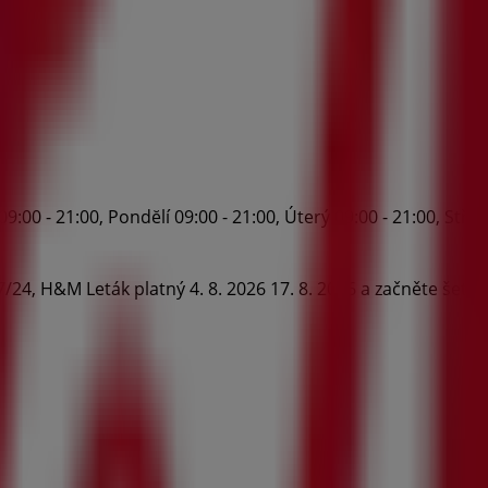
 - 21:00, Pondĕlí 09:00 - 21:00, Úterý 09:00 - 21:00, Středa 
24, H&M Leták platný 4. 8. 2026 17. 8. 2026 a začněte šetřit