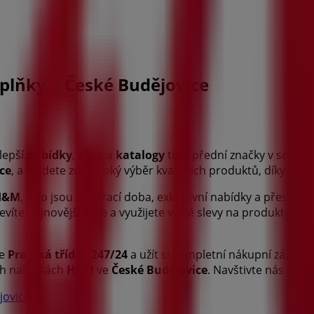
plňky v České Budějovice
lepší
nabídky
,
akce
a
katalogy
této přední značky v sekto
ce
, a najdete zde široký výběr kvalitních produktů, díky nim
H&M
, jako jsou otevírací doba, exkluzivní nabídky a přesná
jevíte nejnovější akce a využijete velké slevy na produkty v 
se
Pražská třída 1247/24
a užít si kompletní nákupní zážitek
ích nabídkách
H&M
ve
České Budějovice
. Navštivte nás a zač
jovice