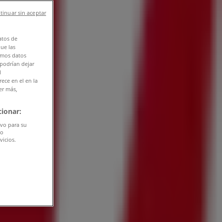
tinuar sin aceptar
atos de
que las
amos datos
 podrían dejar
l
ece en el en la
er más,
ionar:
ivo para su
do
vicios.