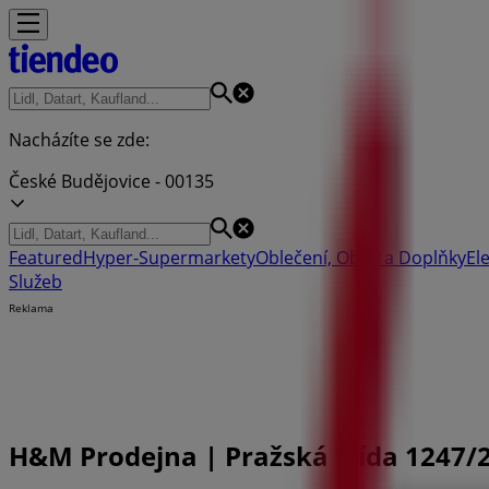
Nacházíte se zde:
České Budějovice - 00135
Featured
Hyper-Supermarkety
Oblečení, Obuv a Doplňky
El
Služeb
Reklama
H&M Prodejna | Pražská třída 1247/24