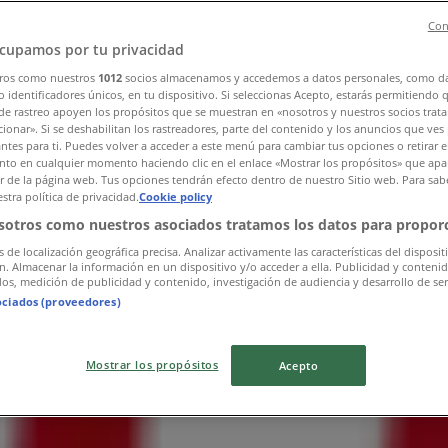
Con
cupamos por tu privacidad
ros como nuestros
1012
socios almacenamos y accedemos a datos personales, como d
 identificadores únicos, en tu dispositivo. Si seleccionas Acepto, estarás permitiendo 
de rastreo apoyen los propósitos que se muestran en «nosotros y nuestros socios trat
ionar». Si se deshabilitan los rastreadores, parte del contenido y los anuncios que ves
antes para ti. Puedes volver a acceder a este menú para cambiar tus opciones o retirar e
to en cualquier momento haciendo clic en el enlace «Mostrar los propósitos» que apar
or de la página web. Tus opciones tendrán efecto dentro de nuestro Sitio web. Para sab
stra política de privacidad.
Cookie policy
sotros como nuestros asociados tratamos los datos para proporc
s de localización geográfica precisa. Analizar activamente las características del disposit
ón. Almacenar la información en un dispositivo y/o acceder a ella. Publicidad y conteni
os, medición de publicidad y contenido, investigación de audiencia y desarrollo de ser
ociados (proveedores)
Mostrar los propósitos
Acepto