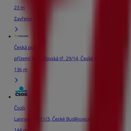
23 m
Zavřeno
Česká pošta
přízemí Rudolfovská tř. 29/14, České Budějovice
136 m
Čsob
Lannova tř. 11/3, České Budějovice
144 m