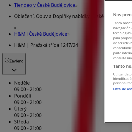
Tiendeo v České Budějovice
»
Nos preo
Oblečení, Obuv a Doplňky nabídky České Budějovice
Tanto nosot
»
navegación o
H&M i České Budějovice
»
tecnologías 
para proporc
de ser relev
H&M | Pražská třída 1247/24
consentimien
parte inferi
consulta nue
Zavřeno
Tanto no
Utilizar dato
identificaci
Nedĕle
personalizad
09:00 - 21:00
Lista de as
Pondĕlí
09:00 - 21:00
Úterý
09:00 - 21:00
Středa
09:00 - 21:00