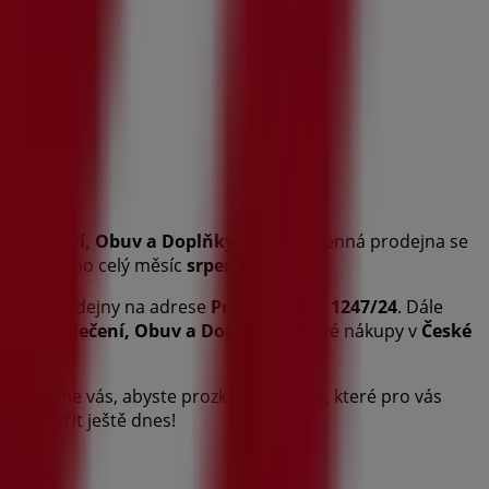
ru
Oblečení, Obuv a Doplňky
. Naše kamenná prodejna se
ž ušetříte po celý měsíc
srpen roku 2026
.
 poloha prodejny na adrese
Pražská třída 1247/24
. Dále
sektoru
Oblečení, Obuv a Doplňky
pro své nákupy v
České
. Vyzýváme vás, abyste prozkoumali akce, které pro vás
něte šetřit ještě dnes!