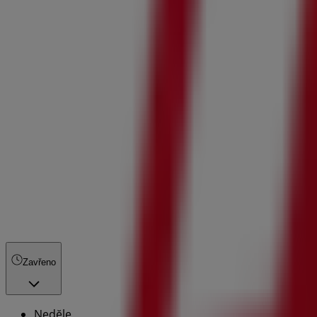
Zavřeno
Nedĕle