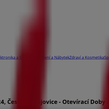
ektronika a Bílé Zboží
Bydlení a Nábytek
Zdraví a Kosmetika
Sp
, České Budějovice - Otevírací Doby 