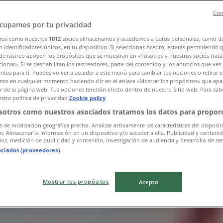
Con
cupamos por tu privacidad
ros como nuestros
1012
socios almacenamos y accedemos a datos personales, como d
 identificadores únicos, en tu dispositivo. Si seleccionas Acepto, estarás permitiendo 
de rastreo apoyen los propósitos que se muestran en «nosotros y nuestros socios trat
ionar». Si se deshabilitan los rastreadores, parte del contenido y los anuncios que ves
antes para ti. Puedes volver a acceder a este menú para cambiar tus opciones o retirar e
to en cualquier momento haciendo clic en el enlace «Mostrar los propósitos» que apar
or de la página web. Tus opciones tendrán efecto dentro de nuestro Sitio web. Para sab
stra política de privacidad.
Cookie policy
sotros como nuestros asociados tratamos los datos para proporc
s de localización geográfica precisa. Analizar activamente las características del disposit
ón. Almacenar la información en un dispositivo y/o acceder a ella. Publicidad y conteni
os, medición de publicidad y contenido, investigación de audiencia y desarrollo de ser
ociados (proveedores)
Mostrar los propósitos
Acepto