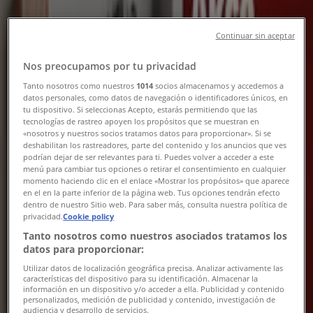
Tiendeo v Hradec Králové
»
Continuar sin aceptar
Bydlení a Nábytek nabídky Hradec Králové
Nos preocupamos por tu privacidad
»
Tanto nosotros como nuestros
1014
socios almacenamos y accedemos a
Asko i Hradec Králové
»
datos personales, como datos de navegación o identificadores únicos, en
tu dispositivo. Si seleccionas Acepto, estarás permitiendo que las
Asko obchody v Hradec Králové
tecnologías de rastreo apoyen los propósitos que se muestran en
«nosotros y nuestros socios tratamos datos para proporcionar». Si se
deshabilitan los rastreadores, parte del contenido y los anuncios que ves
podrían dejar de ser relevantes para ti. Puedes volver a acceder a este
Asko
menú para cambiar tus opciones o retirar el consentimiento en cualquier
momento haciendo clic en el enlace «Mostrar los propósitos» que aparece
Rašínova 1669, Hradec Králové
en el en la parte inferior de la página web. Tus opciones tendrán efecto
dentro de nuestro Sitio web. Para saber más, consulta nuestra política de
privacidad.
Cookie policy
2.7 km
Tanto nosotros como nuestros asociados tratamos los
Otevřeno
datos para proporcionar:
Utilizar datos de localización geográfica precisa. Analizar activamente las
características del dispositivo para su identificación. Almacenar la
información en un dispositivo y/o acceder a ella. Publicidad y contenido
personalizados, medición de publicidad y contenido, investigación de
Reklama
audiencia y desarrollo de servicios.