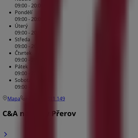
09:00 - 20:00
Pondĕlí
09:00 - 20:00
Úterý
09:00 - 20:00
Středa
09:00 - 20:00
Čtvrtek
09:00 - 20:00
Pátek
09:00 - 20:00
Sobota
09:00 - 20:00
Mapa
+420 601 311 149
C&A nabídky Přerov