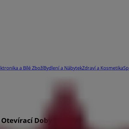
ektronika a Bílé Zboží
Bydlení a Nábytek
Zdraví a Kosmetika
Sp
 Otevírací Doby a Slevy