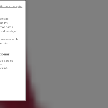
tinuar sin aceptar
atos de
que las
amos datos
 podrían dejar
l
ece en el en la
er más,
ionar:
ivo para su
do
vicios.