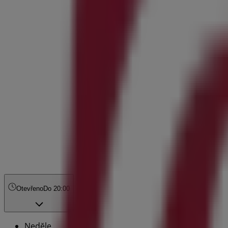
Otevřeno
Do 20:00
Nedĕle