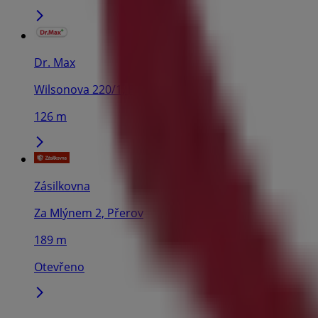
Dr. Max
Wilsonova 220/1, Přerov
126 m
Zásilkovna
Za Mlýnem 2, Přerov
189 m
Otevřeno