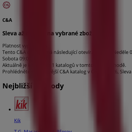
C&A
Sleva až do 70% na vybrané zboží
Platnost vyprší dnes
Tento C&A obchod má následující otevírací dobu: Nedĕle 09:00
Sobota 09:00 - 20:00
Aktuálně je k dispozici 1 katalogů v tomto C&A obchodě.
Prohlédněte si nejnovější C&A katalog v Cechova, 26, Sleva 
Nejbližší obchody
Kik
T.G. Masaryka 224, Přerov