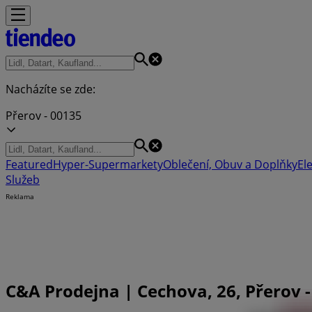
Nacházíte se zde:
Přerov - 00135
Featured
Hyper-Supermarkety
Oblečení, Obuv a Doplňky
El
Služeb
Reklama
C&A Prodejna | Cechova, 26, Přerov -