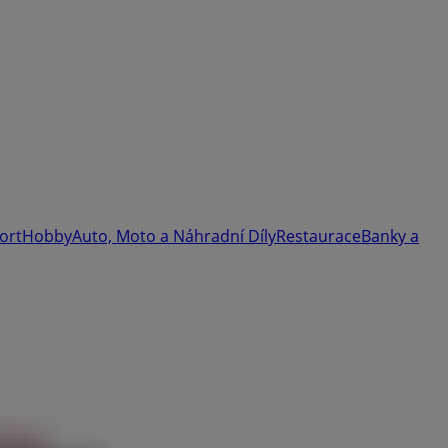
ort
Hobby
Auto, Moto a Náhradní Díly
Restaurace
Banky a