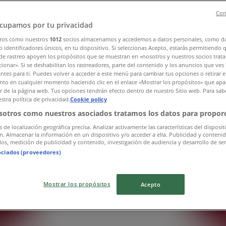
Con
cupamos por tu privacidad
ros como nuestros
1012
socios almacenamos y accedemos a datos personales, como d
 identificadores únicos, en tu dispositivo. Si seleccionas Acepto, estarás permitiendo 
de rastreo apoyen los propósitos que se muestran en «nosotros y nuestros socios trat
ionar». Si se deshabilitan los rastreadores, parte del contenido y los anuncios que ves
antes para ti. Puedes volver a acceder a este menú para cambiar tus opciones o retirar e
to en cualquier momento haciendo clic en el enlace «Mostrar los propósitos» que apar
or de la página web. Tus opciones tendrán efecto dentro de nuestro Sitio web. Para sab
stra política de privacidad.
Cookie policy
sotros como nuestros asociados tratamos los datos para proporc
s de localización geográfica precisa. Analizar activamente las características del disposit
ón. Almacenar la información en un dispositivo y/o acceder a ella. Publicidad y conteni
os, medición de publicidad y contenido, investigación de audiencia y desarrollo de ser
ociados (proveedores)
Mostrar los propósitos
Acepto