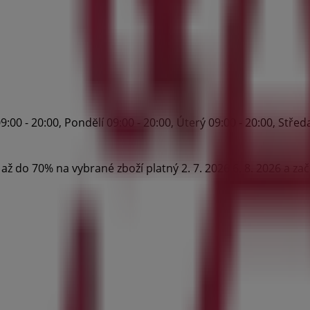
 - 20:00, Pondĕlí 09:00 - 20:00, Úterý 09:00 - 20:00, Středa 0
až do 70% na vybrané zboží platný 2. 7. 2026 6. 8. 2026 a zač