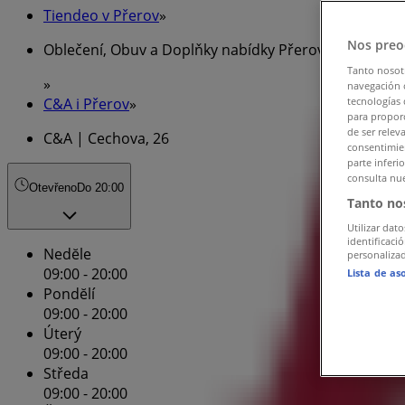
Tiendeo v Přerov
»
Nos preo
Oblečení, Obuv a Doplňky nabídky Přerov
Tanto nosot
»
navegación o
C&A i Přerov
»
tecnologías 
para proporc
de ser relev
C&A | Cechova, 26
consentimien
parte inferi
consulta nue
Otevřeno
Do 20:00
Tanto no
Utilizar dato
identificaci
Nedĕle
personalizad
09:00 - 20:00
Lista de as
Pondĕlí
09:00 - 20:00
Úterý
09:00 - 20:00
Středa
09:00 - 20:00