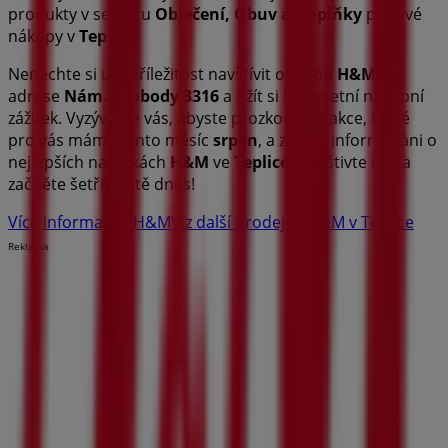
produkty v sektoru
Oblečení, Obuv a Doplňky
pro své
nákupy v
Teplice
.
Nenechte si ujít příležitost navštívit obchod
H&M
na
adrese
Nám. Svobody 3316
a užít si kompletní nákupní
zážitek. Vyzýváme vás, abyste prozkoumali akce, které
pro vás máme tento měsíc
srpen
, a zůstali informováni o
nejlepších nabídkách
H&M
ve
Teplice
. Navštivte nás a
začněte šetřit ještě dnes!
Více informací o H&M
Viz další prodejny H&M v Teplice
Reklama