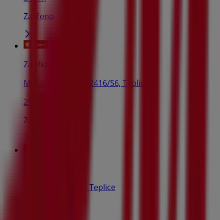
Zavřeno
Zásilkovna
Masarykova třída 2416/56, Teplice
253 m
Zavřeno
Zásilkovna
Kollárova 2807/8, Teplice
274 m