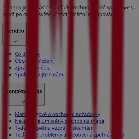
Tiendeo je součástí Shopfully, technologické společnosti,
která po celém světě přetváří místní nakupování.
Tiendeo
Co děláme
Obchodní řešení
Zprávy a média
Spolupracujte s námi
Kontaktujte nás
Marketingové a obchodní požadavky
Nesprávně umístěný obchod na mapě
Týdenní zpětná vazba k reklamám
Technické problémy a všeobecná zpětná vazba