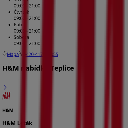
09:00 - 21:00
Čtvrtek
09:00 - 21:00
Pátek
09:00 - 21:00
Sobota
09:00 - 21:00
Mapa
+420-417537055
H&M nabídky Teplice
H&M
H&M Leták