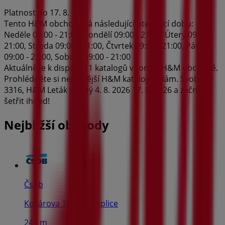
Platnost do 17. 8.
Tento H&M obchod má následující otevírací dobu:
Nedĕle 09:00 - 21:00, Pondĕlí 09:00 - 21:00, Úterý 09:00 -
21:00, Středa 09:00 - 21:00, Čtvrtek 09:00 - 21:00, Pátek
09:00 - 21:00, Sobota 09:00 - 21:00
Aktuálně je k dispozici 1 katalogů v tomto H&M obchodě.
Prohlédněte si nejnovější H&M katalog v Nám. Svobody
3316, H&M Leták platný 4. 8. 2026 17. 8. 2026 a začněte
šetřit ihned!
Nejbližší obchody
Čsob
Kollárova 1629/9, Teplice
248 m