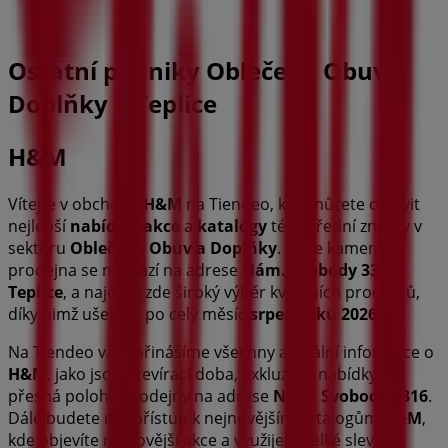
Ostatní podniky Oblečení, Obuv a
Doplňky v Teplice
H&M
Vítejte v obchodě
H&M
na Tiendeo, kde můžete objevit
nejlepší
nabídky
,
akce
a
katalogy
této přední značky v
sektoru
Oblečení, Obuv a Doplňky
. Naše kamenná
prodejna se nachází na adrese
Nám. Svobody 3316
,
Teplice
, a najdete zde široký výběr kvalitních produktů,
díky nimž ušetříte po celý měsíc
srpen roku 2026
.
Na Tiendeo vám přinášíme všechny aktuální informace o
H&M
, jako jsou otevírací doba, exkluzivní nabídky a
přesná poloha prodejny na adrese
Nám. Svobody 3316
.
Dále budete mít přístup k nejnovějším katalogům
H&M
,
kde objevíte nejnovější akce a využijete velké slevy na