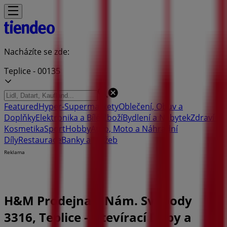
Nacházíte se zde:
Teplice - 00135
Featured
Hyper-Supermarkety
Oblečení, Obuv a
Doplňky
Elektronika a Bílé Zboží
Bydlení a Nábytek
Zdraví a
Kosmetika
Sport
Hobby
Auto, Moto a Náhradní
Díly
Restaurace
Banky a Služeb
Reklama
H&M Prodejna | Nám. Svobody
3316, Teplice - Otevírací Doby a