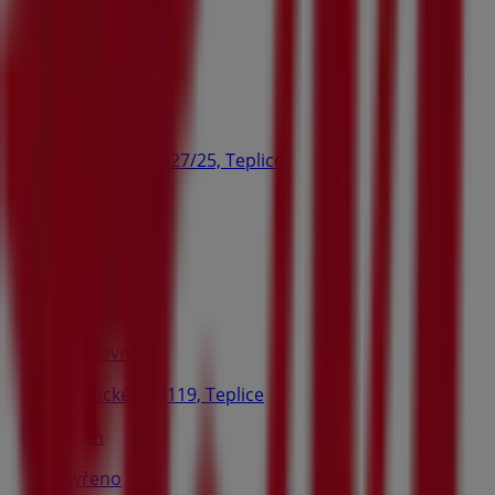
Otevřeno
Zásilkovna
Jankovcova 1327/25, Teplice
313 m
Zavřeno
Zásilkovna
Chelčického 3119, Teplice
338 m
Zavřeno