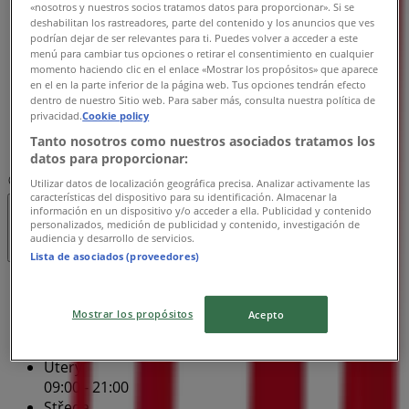
Středa
«nosotros y nuestros socios tratamos datos para proporcionar». Si se
deshabilitan los rastreadores, parte del contenido y los anuncios que ves
09:00 - 21:00
podrían dejar de ser relevantes para ti. Puedes volver a acceder a este
Čtvrtek
menú para cambiar tus opciones o retirar el consentimiento en cualquier
09:00 - 21:00
momento haciendo clic en el enlace «Mostrar los propósitos» que aparece
en el en la parte inferior de la página web. Tus opciones tendrán efecto
Pátek
dentro de nuestro Sitio web. Para saber más, consulta nuestra política de
09:00 - 21:00
privacidad.
Cookie policy
Sobota
Tanto nosotros como nuestros asociados tratamos los
09:00 - 21:00
datos para proporcionar:
Mapa
+420-417537055
Utilizar datos de localización geográfica precisa. Analizar activamente las
características del dispositivo para su identificación. Almacenar la
información en un dispositivo y/o acceder a ella. Publicidad y contenido
Zavřeno
personalizados, medición de publicidad y contenido, investigación de
audiencia y desarrollo de servicios.
Lista de asociados (proveedores)
Nedĕle
09:00 - 21:00
Mostrar los propósitos
Acepto
Pondĕlí
09:00 - 21:00
Úterý
09:00 - 21:00
Středa