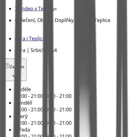
Tiendeo v Teplice
»
Oblečení, Obuv a Doplňky nabídky Teplice
»
Kara i Teplice
»
Kara | Srbická 464
Zavřeno
Nedĕle
09:00 - 21:00
09:00 - 21:00
Pondĕlí
09:00 - 21:00
09:00 - 21:00
Úterý
09:00 - 21:00
09:00 - 21:00
Středa
09:00 - 21:00
09:00 - 21:00