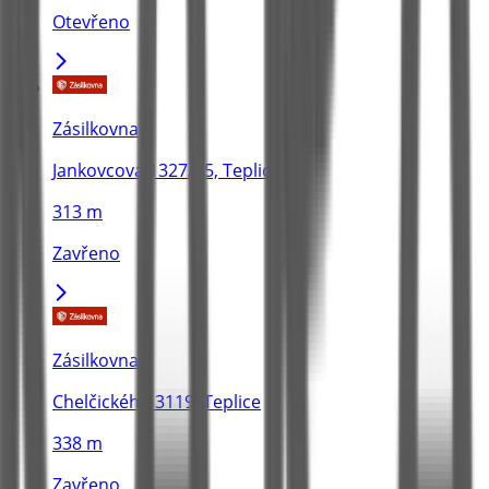
Otevřeno
Zásilkovna
Jankovcova 1327/25, Teplice
313 m
Zavřeno
Zásilkovna
Chelčického 3119, Teplice
338 m
Zavřeno