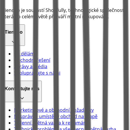
Tiendeo je součástí Shopfully, technologické společnosti,
která po celém světě přetváří místní nakupování.
Tiendeo
Co děláme
Obchodní řešení
Zprávy a média
Spolupracujte s námi
Kontaktujte nás
Marketingové a obchodní požadavky
Nesprávně umístěný obchod na mapě
Týdenní zpětná vazba k reklamám
Technické problémy a všeobecná zpětná vazba