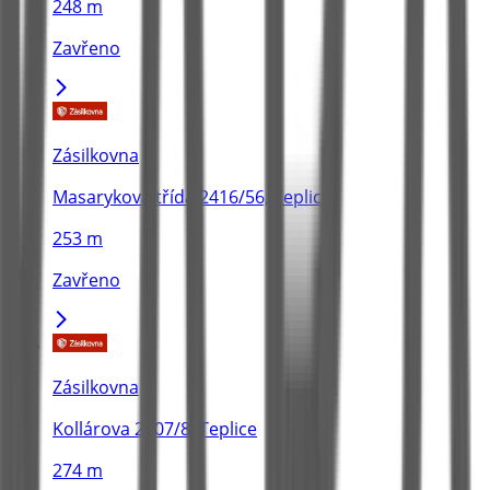
248 m
Zavřeno
Zásilkovna
Masarykova třída 2416/56, Teplice
253 m
Zavřeno
Zásilkovna
Kollárova 2807/8, Teplice
274 m