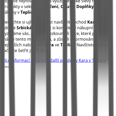
objevíte nejnovější akce a využijete velké slevy na
produkty v sektoru
Oblečení, Obuv a Doplňky
pro své
nákupy v
Teplice
.
Nenechte si ujít příležitost navštívit obchod
Kara
na
adrese
Srbická 464
a užít si kompletní nákupní zážitek.
Vyzýváme vás, abyste prozkoumali akce, které pro vás
máme tento měsíc
srpen
, a zůstali informováni o
nejlepších nabídkách
Kara
ve
Teplice
. Navštivte nás a
začněte šetřit ještě dnes!
Více informací o Kara
Viz další prodejny Kara v Teplice
Reklama