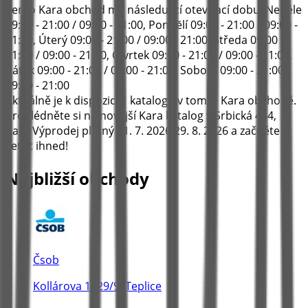
Tento Kara obchod má následující otevírací dobu: Nedĕle
09:00 - 21:00 / 09:00 - 21:00, Pondĕlí 09:00 - 21:00 / 09:00 -
21:00, Úterý 09:00 - 21:00 / 09:00 - 21:00, Středa 09:00 -
21:00 / 09:00 - 21:00, Čtvrtek 09:00 - 21:00 / 09:00 - 21:00,
Pátek 09:00 - 21:00 / 09:00 - 21:00, Sobota 09:00 - 21:00 /
09:00 - 21:00
Aktuálně je k dispozici 1 katalogů v tomto Kara obchodě.
Prohlédněte si nejnovější Kara katalog v Srbická 464,
Kara Výprodej platný 31. 7. 2026 29. 8. 2026 a začněte
šetřit ihned!
Nejbližší obchody
Čsob
Kollárova 1629/9, Teplice