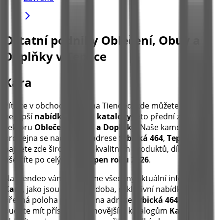
Ostatní podniky Oblečení, Obuv a
Doplňky v Teplice
Kara
Vítejte v obchodě
Kara
na Tiendeo, kde můžete objevit
nejlepší
nabídky
,
akce
a
katalogy
této přední značky v
sektoru
Oblečení, Obuv a Doplňky
. Naše kamenná
prodejna se nachází na adrese
Srbická 464
,
Teplice
, a
najdete zde široký výběr kvalitních produktů, díky nimž
ušetříte po celý měsíc
srpen roku 2026
.
Na Tiendeo vám přinášíme všechny aktuální informace o
Kara
, jako jsou otevírací doba, exkluzivní nabídky a
přesná poloha prodejny na adrese
Srbická 464
. Dále
budete mít přístup k nejnovějším katalogům
Kara
, kde