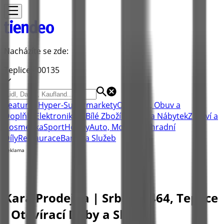
Nacházíte se zde:
Teplice - 00135
Featured
Hyper-Supermarkety
Oblečení, Obuv a
Doplňky
Elektronika a Bílé Zboží
Bydlení a Nábytek
Zdraví a
Kosmetika
Sport
Hobby
Auto, Moto a Náhradní
Díly
Restaurace
Banky a Služeb
Reklama
Kara Prodejna | Srbická 464, Teplice
- Otevírací Doby a Slevy