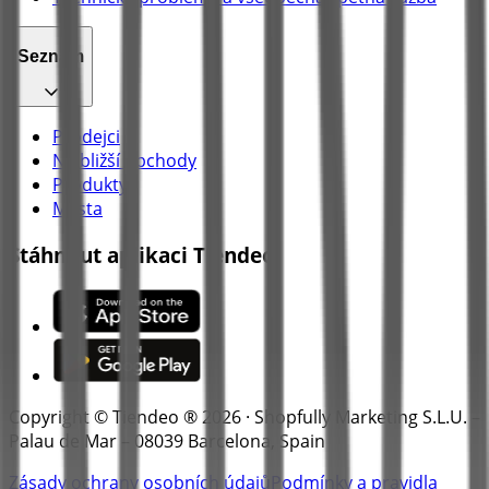
Seznam
Prodejci
Nejbližší obchody
Produkty
Města
Stáhnout aplikaci Tiendeo
Copyright © Tiendeo ® 2026 · Shopfully Marketing S.L.U. –
Palau de Mar – 08039 Barcelona, Spain
Zásady ochrany osobních údajů
Podmínky a pravidla