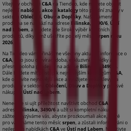
Vítejte v obchodě
C&A
na Tiendeo, kde můžete objevit
nejlepší
nabídky
,
akce
a
katalogy
této přední značky v
sektoru
Oblečení, Obuv a Doplňky
. Naše kamenná
prodejna se nachází na adrese
Bilinska, 3490/6
,
Ústí
nad Labem
, a najdete zde široký výběr kvalitních
produktů, díky nimž ušetříte po celý měsíc
srpen roku
2026
.
Na Tiendeo vám přinášíme všechny aktuální informace o
C&A
, jako jsou otevírací doba, exkluzivní nabídky a
přesná poloha prodejny na adrese
Bilinska, 3490/6
.
Dále budete mít přístup k nejnovějším katalogům
C&A
,
kde objevíte nejnovější akce a využijete velké slevy na
produkty v sektoru
Oblečení, Obuv a Doplňky
pro své
nákupy v
Ústí nad Labem
.
Nenechte si ujít příležitost navštívit obchod
C&A
na
adrese
Bilinska, 3490/6
a užít si kompletní nákupní
zážitek. Vyzýváme vás, abyste prozkoumali akce, které
pro vás máme tento měsíc
srpen
, a zůstali informováni o
nejlepších nabídkách
C&A
ve
Ústí nad Labem
. Navštivte