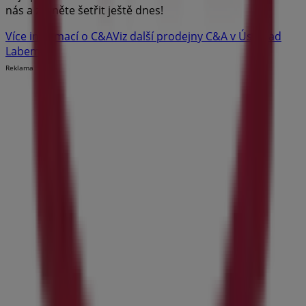
nás a začněte šetřit ještě dnes!
Více informací o C&A
Viz další prodejny C&A v Ústí nad
Labem
Reklama