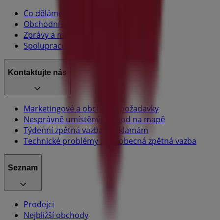
Co děláme
Obchodní řešení
Zprávy a média
Spolupracujte s námi
Kontaktujte nás
Marketingové a obchodní požadavky
Nesprávně umístěný obchod na mapě
Týdenní zpětná vazba k reklamám
Technické problémy a všeobecná zpětná vazba
Seznam
Prodejci
Nejbližší obchody