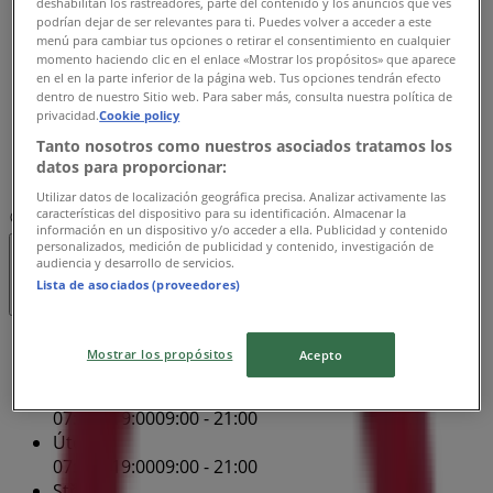
deshabilitan los rastreadores, parte del contenido y los anuncios que ves
Středa
podrían dejar de ser relevantes para ti. Puedes volver a acceder a este
07:00 - 19:00
09:00 - 21:00
menú para cambiar tus opciones o retirar el consentimiento en cualquier
Čtvrtek
momento haciendo clic en el enlace «Mostrar los propósitos» que aparece
en el en la parte inferior de la página web. Tus opciones tendrán efecto
07:00 - 19:00
09:00 - 21:00
dentro de nuestro Sitio web. Para saber más, consulta nuestra política de
Pátek
privacidad.
Cookie policy
07:00 - 19:00
09:00 - 21:00
Tanto nosotros como nuestros asociados tratamos los
Sobota
datos para proporcionar:
07:00 - 13:00
09:00 - 21:00
Utilizar datos de localización geográfica precisa. Analizar activamente las
características del dispositivo para su identificación. Almacenar la
Mapa
+420 775 785 136
información en un dispositivo y/o acceder a ella. Publicidad y contenido
personalizados, medición de publicidad y contenido, investigación de
audiencia y desarrollo de servicios.
Zavřeno
Lista de asociados (proveedores)
Nedĕle
Mostrar los propósitos
Acepto
09:00 - 21:00
Pondĕlí
07:00 - 19:00
09:00 - 21:00
Úterý
07:00 - 19:00
09:00 - 21:00
Středa