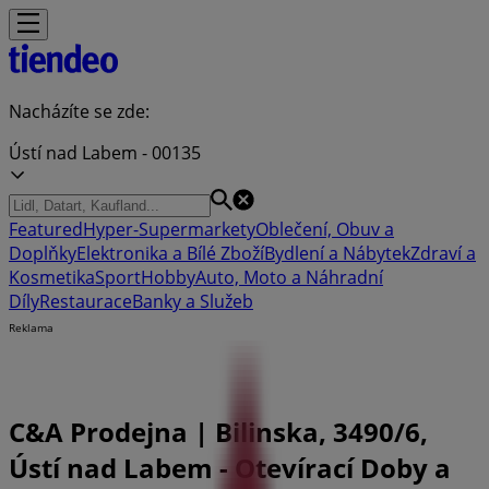
Nacházíte se zde:
Ústí nad Labem - 00135
Featured
Hyper-Supermarkety
Oblečení, Obuv a
Doplňky
Elektronika a Bílé Zboží
Bydlení a Nábytek
Zdraví a
Kosmetika
Sport
Hobby
Auto, Moto a Náhradní
Díly
Restaurace
Banky a Služeb
Reklama
C&A Prodejna | Bilinska, 3490/6,
Ústí nad Labem - Otevírací Doby a