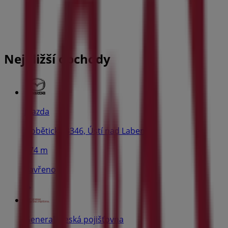
Nejbližší obchody
Mazda
Dobětická 3346, Ústí nad Labem
474 m
Zavřeno
Generali Česká pojišťovna