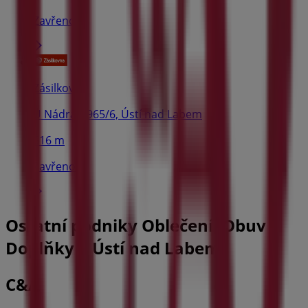
Zavřeno
Zásilkovna
U Nádraží 965/6, Ústí nad Labem
616 m
Zavřeno
Ostatní podniky Oblečení, Obuv a
Doplňky v Ústí nad Labem
C&A