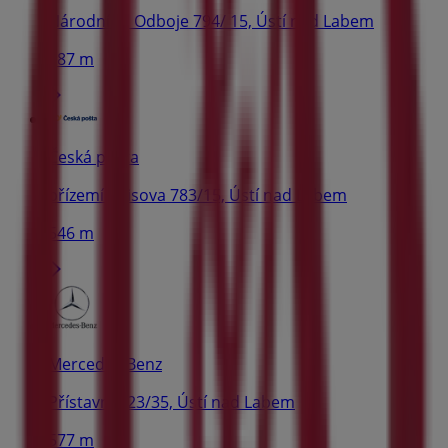
Národního Odboje 794/ 15, Ústí nad Labem
487 m
Česká pošta
přízemí Raisova 783/15, Ústí nad Labem
546 m
Mercedes Benz
Přístavní 823/35, Ústí nad Labem
577 m