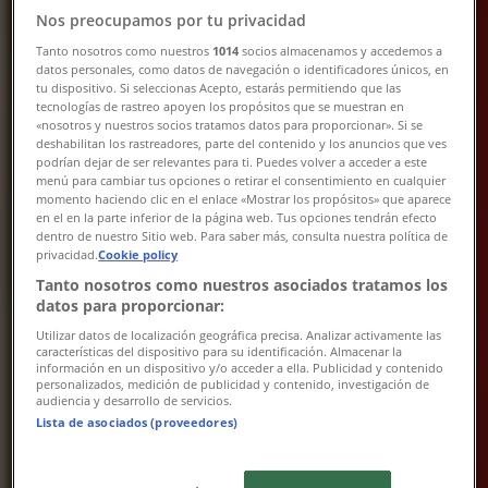
Nos preocupamos por tu privacidad
Tanto nosotros como nuestros
1014
socios almacenamos y accedemos a
datos personales, como datos de navegación o identificadores únicos, en
tu dispositivo. Si seleccionas Acepto, estarás permitiendo que las
tecnologías de rastreo apoyen los propósitos que se muestran en
Siko
«nosotros y nuestros socios tratamos datos para proporcionar». Si se
deshabilitan los rastreadores, parte del contenido y los anuncios que ves
podrían dejar de ser relevantes para ti. Puedes volver a acceder a este
Katalog Koupelny 2025/2026
menú para cambiar tus opciones o retirar el consentimiento en cualquier
momento haciendo clic en el enlace «Mostrar los propósitos» que aparece
en el en la parte inferior de la página web. Tus opciones tendrán efecto
Platnost do 31. 12.
dentro de nuestro Sitio web. Para saber más, consulta nuestra política de
privacidad.
Cookie policy
Tanto nosotros como nuestros asociados tratamos los
datos para proporcionar:
Siko
Utilizar datos de localización geográfica precisa. Analizar activamente las
características del dispositivo para su identificación. Almacenar la
SIKO katalog koupelny 2025
información en un dispositivo y/o acceder a ella. Publicidad y contenido
personalizados, medición de publicidad y contenido, investigación de
audiencia y desarrollo de servicios.
Platnost do 31. 12.
2.8 km - Olomouc
Lista de asociados (proveedores)
Reklama