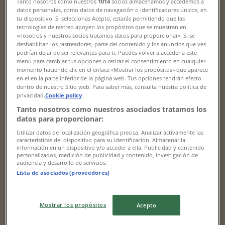
Tanto nosotros como nuestros
1014
socios almacenamos y accedemos a
datos personales, como datos de navegación o identificadores únicos, en
tu dispositivo. Si seleccionas Acepto, estarás permitiendo que las
tecnologías de rastreo apoyen los propósitos que se muestran en
«nosotros y nuestros socios tratamos datos para proporcionar». Si se
deshabilitan los rastreadores, parte del contenido y los anuncios que ves
podrían dejar de ser relevantes para ti. Puedes volver a acceder a este
Sinsay
menú para cambiar tus opciones o retirar el consentimiento en cualquier
momento haciendo clic en el enlace «Mostrar los propósitos» que aparece
en el en la parte inferior de la página web. Tus opciones tendrán efecto
Sinsay nabídka
dentro de nuestro Sitio web. Para saber más, consulta nuestra política de
privacidad.
Cookie policy
Platnost do 10. 8.
Tanto nosotros como nuestros asociados tratamos los
{"numCatalogs":1}
datos para proporcionar:
Utilizar datos de localización geográfica precisa. Analizar activamente las
Rozvrhy a adresy Sinsay
características del dispositivo para su identificación. Almacenar la
información en un dispositivo y/o acceder a ella. Publicidad y contenido
personalizados, medición de publicidad y contenido, investigación de
audiencia y desarrollo de servicios.
Lista de asociados (proveedores)
Sinsay
Varenská 3309/50, Ostrava
Mostrar los propósitos
Acepto
1.4 km