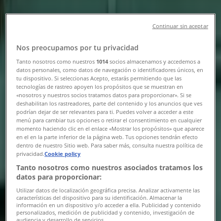
Continuar sin aceptar
Intersport
Nos preocupamos por tu privacidad
Akční slevy na fotbalové vybavení
Tanto nosotros como nuestros
1014
socios almacenamos y accedemos a
datos personales, como datos de navegación o identificadores únicos, en
Platnost do 17. 8.
tu dispositivo. Si seleccionas Acepto, estarás permitiendo que las
{"numCatalogs":1}
tecnologías de rastreo apoyen los propósitos que se muestran en
«nosotros y nuestros socios tratamos datos para proporcionar». Si se
deshabilitan los rastreadores, parte del contenido y los anuncios que ves
Rozvrhy a adresy Intersport
podrían dejar de ser relevantes para ti. Puedes volver a acceder a este
menú para cambiar tus opciones o retirar el consentimiento en cualquier
momento haciendo clic en el enlace «Mostrar los propósitos» que aparece
en el en la parte inferior de la página web. Tus opciones tendrán efecto
dentro de nuestro Sitio web. Para saber más, consulta nuestra política de
Intersport
privacidad.
Cookie policy
Tanto nosotros como nuestros asociados tratamos los
Vinohradská 149, Praha
datos para proporcionar:
1.7 km
Utilizar datos de localización geográfica precisa. Analizar activamente las
características del dispositivo para su identificación. Almacenar la
información en un dispositivo y/o acceder a ella. Publicidad y contenido
Otevřeno
personalizados, medición de publicidad y contenido, investigación de
audiencia y desarrollo de servicios.