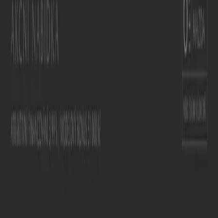
Spolupracujte s námi
Kontaktujte nás
Marketingové a obchodní požadavky
Nesprávně umístěný obchod na mapě
Týdenní zpětná vazba k reklamám
Technické problémy a všeobecná zpětná vazba
Seznam
Prodejci
Nejbližší obchody
Produkty
Města