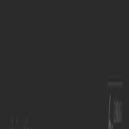
Tiendeo je součástí Shopfully, technologické společnosti,
která po celém světě přetváří místní nakupování.
Tiendeo
Co děláme
Obchodní řešení
Zprávy a média