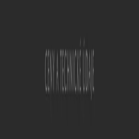
Náhradní Díly v Hradec Králové
Najděte Volvo katalogy ve vašem
městě
Volvo i Praha
Volvo i Brno
Volvo i Ostrava
Volvo i
Plzeň
Volvo i Olomouc
Volvo i Pardubice
Volvo i
Trutnov
Volvo i Liberec
Volvo i Říčany
Volvo i Jihlava
Ukázat více měst
Rychlý pohled na nabídky Volvo v
Hradec Králové
Kategorie:
Auto, Moto a Náhradní Díly
Katalogy a nabídky Volvo v Hradec
Králové