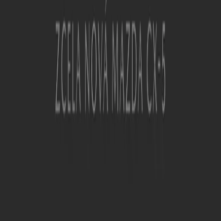
Mazda
NOVÁ MAZDA CX-6e
Platnost do 31. 1.
Hradec Králové
Nový
Mazda
NOVÁ MAZDA CX-5
Platnost do 30. 9.
Hradec Králové
Ukázat více
Ostatní podniky Auto, Moto a