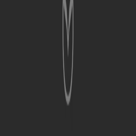
17.8 km
Otevřeno
Volvo v Hradec Králové — obchody, adresy a otevírací
hodiny
Ušetřit je nyní s naší aplikací ještě snadnější.
Na mobilním telefonu si můžete pohodlně vyhledat
nejlepší nabídky obchodů ve svém okolí, uložit si je a
vytvořit si seznam úspor.