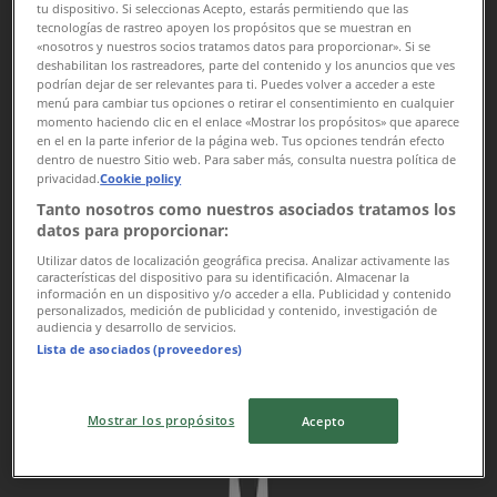
tu dispositivo. Si seleccionas Acepto, estarás permitiendo que las
tecnologías de rastreo apoyen los propósitos que se muestran en
«nosotros y nuestros socios tratamos datos para proporcionar». Si se
deshabilitan los rastreadores, parte del contenido y los anuncios que ves
podrían dejar de ser relevantes para ti. Puedes volver a acceder a este
menú para cambiar tus opciones o retirar el consentimiento en cualquier
momento haciendo clic en el enlace «Mostrar los propósitos» que aparece
en el en la parte inferior de la página web. Tus opciones tendrán efecto
dentro de nuestro Sitio web. Para saber más, consulta nuestra política de
privacidad.
Cookie policy
Tanto nosotros como nuestros asociados tratamos los
datos para proporcionar:
Utilizar datos de localización geográfica precisa. Analizar activamente las
{"numCatalogs":0}
características del dispositivo para su identificación. Almacenar la
información en un dispositivo y/o acceder a ella. Publicidad y contenido
personalizados, medición de publicidad y contenido, investigación de
Rozvrhy a adresy Volvo
audiencia y desarrollo de servicios.
Lista de asociados (proveedores)
Mostrar los propósitos
Acepto
Volvo
Hradecká 537, Pardubice