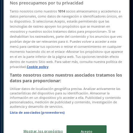
Nos preocupamos por tu privacidad
Tanto nosotros como nuestros
1014
socios almacenamos y accedemos a
datos personales, como datos de navegación o identificadores únicos, en
tu dispositivo. Si seleccionas Acepto, estarás permitiendo que las
tecnologías de rastreo apoyen los propósitos que se muestran en
«nosotros y nuestros socios tratamos datos para proporcionar». Si se
Renault
deshabilitan los rastreadores, parte del contenido y los anuncios que ves
podrían dejar de ser relevantes para ti. Puedes volver a acceder a este
menú para cambiar tus opciones o retirar el consentimiento en cualquier
Renault Kangoo
momento haciendo clic en el enlace «Mostrar los propósitos» que aparece
en el en la parte inferior de la página web. Tus opciones tendrán efecto
Platnost do 31. 8.
dentro de nuestro Sitio web. Para saber más, consulta nuestra política de
privacidad.
Cookie policy
Tanto nosotros como nuestros asociados tratamos los
datos para proporcionar:
Renault
Utilizar datos de localización geográfica precisa. Analizar activamente las
características del dispositivo para su identificación. Almacenar la
información en un dispositivo y/o acceder a ella. Publicidad y contenido
Renault 5 E-Tech Elektrický
personalizados, medición de publicidad y contenido, investigación de
audiencia y desarrollo de servicios.
Lista de asociados (proveedores)
Platnost do 31. 8.
1.4 km - Kolín
Mostrar los propósitos
Acepto