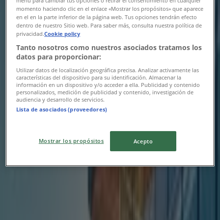
menú para cambiar tus opciones o retirar el consentimiento en cualquier
07:00 - 18:00
momento haciendo clic en el enlace «Mostrar los propósitos» que aparece
en el en la parte inferior de la página web. Tus opciones tendrán efecto
Úterý
dentro de nuestro Sitio web. Para saber más, consulta nuestra política de
07:00 - 18:00
privacidad.
Cookie policy
Středa
Tanto nosotros como nuestros asociados tratamos los
07:00 - 18:00
datos para proporcionar:
Čtvrtek
Utilizar datos de localización geográfica precisa. Analizar activamente las
07:00 - 18:00
características del dispositivo para su identificación. Almacenar la
Pátek
información en un dispositivo y/o acceder a ella. Publicidad y contenido
personalizados, medición de publicidad y contenido, investigación de
07:00 - 18:00
audiencia y desarrollo de servicios.
Sobota
Lista de asociados (proveedores)
08:00 - 12:00
Mapa
+420326905040
Mostrar los propósitos
Acepto
Renault nabídky Brandýs nad
Labem-Stará Boleslav