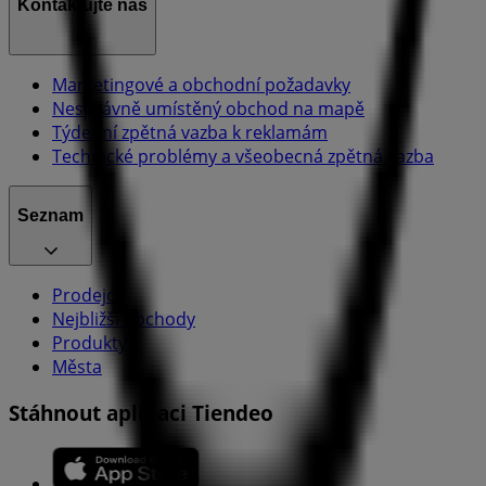
Kontaktujte nás
Marketingové a obchodní požadavky
Nesprávně umístěný obchod na mapě
Týdenní zpětná vazba k reklamám
Technické problémy a všeobecná zpětná vazba
Seznam
Prodejci
Nejbližší obchody
Produkty
Města
Stáhnout aplikaci Tiendeo