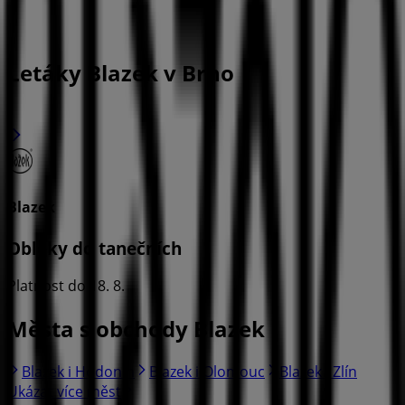
Letáky Blazek v Brno
Blazek
Obleky do tanečních
Platnost do 18. 8.
Města s obchody Blazek
Blazek i Hodonín
Blazek i Olomouc
Blazek i Zlín
Ukázat více měst