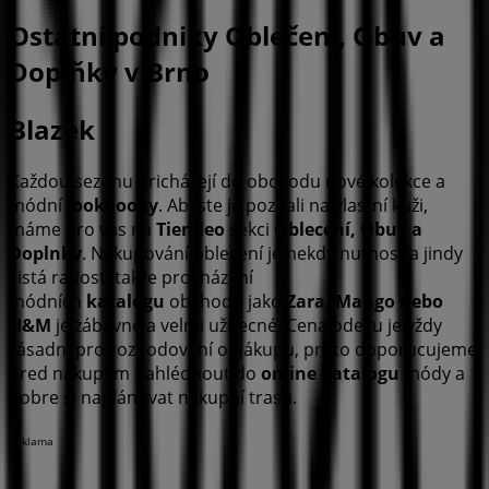
Ostatní podniky Oblečení, Obuv a
Doplňky v Brno
Blazek
Každou sezónu pricházejí do obchodu nové kolekce a
módní
lookbooky
. Abyste je poznali na vlastní kuži,
máme pro vás na
Tiendeo
sekci
Oblecení, Obuv a
Doplnky
. Nakupování oblecení je nekdy nutnost a jindy
cistá radost, takže procházení
módních
katalogu
obchodu jako
Zara, Mango nebo
H&M
je zábavné a velmi užitecné. Cena odevu je vždy
zásadní pro rozhodování o nákupu, proto doporucujeme
pred nákupem nahlédnout do
online katalogu
módy a
dobre si naplánovat nákupní trasu.
Reklama