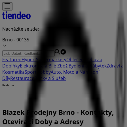
Nacházíte se zde:
Brno - 00135
Featured
Hyper-Supermarkety
Oblečení, Obuv a
Doplňky
Elektronika a Bílé Zboží
Bydlení a Nábytek
Zdraví a
Kosmetika
Sport
Hobby
Auto, Moto a Náhradní
Díly
Restaurace
Banky a Služeb
Reklama
Blazek Prodejny Brno - Kontakty,
Otevírací Doby a Adresy