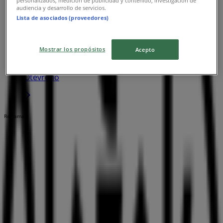
personalizados, medición de publicidad y contenido, investigación de
audiencia y desarrollo de servicios.
Lista de asociados (proveedores)
Blazek
U dálnice 777, Brno
Mostrar los propósitos
Acepto
6.6 km
Otevřeno
Reklama