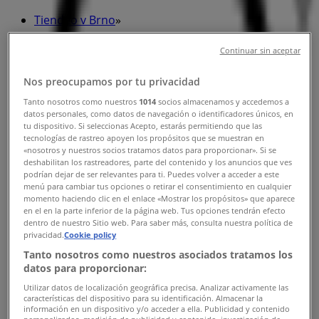
Tiendeo v Brno
»
Oblečení, Obuv a Doplňky nabídky Brno
Continuar sin aceptar
»
Nos preocupamos por tu privacidad
Blazek i Brno
»
Tanto nosotros como nuestros
1014
socios almacenamos y accedemos a
datos personales, como datos de navegación o identificadores únicos, en
Blazek obchody v Brno
tu dispositivo. Si seleccionas Acepto, estarás permitiendo que las
tecnologías de rastreo apoyen los propósitos que se muestran en
«nosotros y nuestros socios tratamos datos para proporcionar». Si se
deshabilitan los rastreadores, parte del contenido y los anuncios que ves
podrían dejar de ser relevantes para ti. Puedes volver a acceder a este
Blazek
menú para cambiar tus opciones o retirar el consentimiento en cualquier
momento haciendo clic en el enlace «Mostrar los propósitos» que aparece
Ve vaňkovce 1, Brno
en el en la parte inferior de la página web. Tus opciones tendrán efecto
dentro de nuestro Sitio web. Para saber más, consulta nuestra política de
privacidad.
Cookie policy
935 m
Tanto nosotros como nuestros asociados tratamos los
Otevřeno
datos para proporcionar:
Utilizar datos de localización geográfica precisa. Analizar activamente las
características del dispositivo para su identificación. Almacenar la
información en un dispositivo y/o acceder a ella. Publicidad y contenido