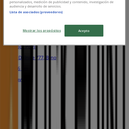
personalizados, medición de publicidad y contenido, investigación de
audiencia y desarrollo de servicios.
1000 m
Lista de asociados (proveedores)
Otevřeno
Mostrar los propósitos
Acepto
Rock Point
U Dálnice 777, Brno
6.6 km
Zavřeno
Reklama