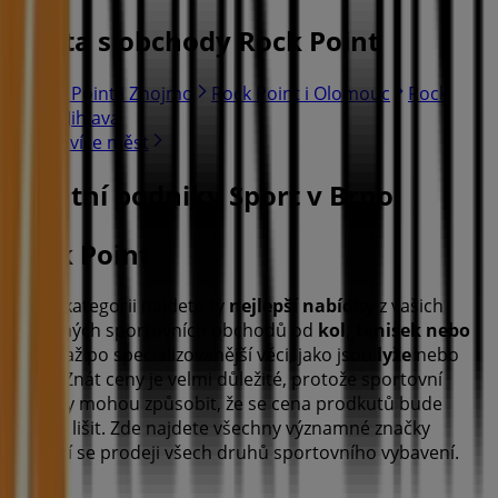
Města s obchody Rock Point
Rock Point i Znojmo
Rock Point i Olomouc
Rock
Point i Jihlava
Ukázat více měst
Ostatní podniky Sport v Brno
Rock Point
V této kategorii najdete ty
nejlepší
nabídky
z vašich
oblíbených sportovních obchodů od
kol, tenisek nebo
bruslí
až po specializovanější věci, jako jsou
lyže
nebo
surfy
. Znát ceny je velmi důležité, protože sportovní
nabídky mohou způsobit, že se cena prodkutů bude
značně lišit. Zde najdete všechny významné značky
věnující se prodeji všech druhů sportovního vybavení.
Reklama