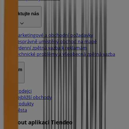
Kontaktujte nás
Marketingové a obchodní požadavky
Nesprávně umístěný obchod na mapě
Týdenní zpětná vazba k reklamám
Technické problémy a všeobecná zpětná vazba
Seznam
Prodejci
Nejbližší obchody
Produkty
Města
Stáhnout aplikaci Tiendeo