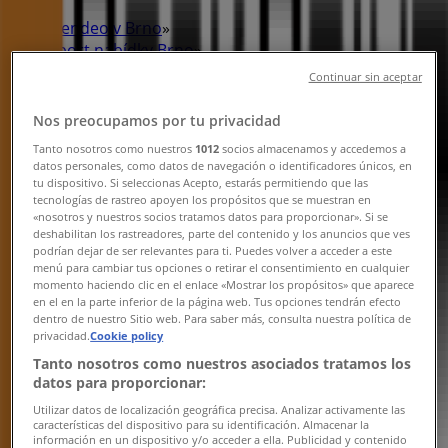
Tiendeo v Brno
»
Sport nabídky Brno
»
Rock Point i Brno
»
Continuar sin aceptar
Rock Point obchody v Brno
Nos preocupamos por tu privacidad
Tanto nosotros como nuestros
1012
socios almacenamos y accedemos a
datos personales, como datos de navegación o identificadores únicos, en
Rock Point
tu dispositivo. Si seleccionas Acepto, estarás permitiendo que las
tecnologías de rastreo apoyen los propósitos que se muestran en
«nosotros y nuestros socios tratamos datos para proporcionar». Si se
Masarykova 16, Brno
deshabilitan los rastreadores, parte del contenido y los anuncios que ves
podrían dejar de ser relevantes para ti. Puedes volver a acceder a este
364 m
menú para cambiar tus opciones o retirar el consentimiento en cualquier
momento haciendo clic en el enlace «Mostrar los propósitos» que aparece
Otevřeno
en el en la parte inferior de la página web. Tus opciones tendrán efecto
dentro de nuestro Sitio web. Para saber más, consulta nuestra política de
privacidad.
Cookie policy
Tanto nosotros como nuestros asociados tratamos los
datos para proporcionar:
Rock Point
Utilizar datos de localización geográfica precisa. Analizar activamente las
características del dispositivo para su identificación. Almacenar la
Ve Vaňkovce 1, Brno
información en un dispositivo y/o acceder a ella. Publicidad y contenido