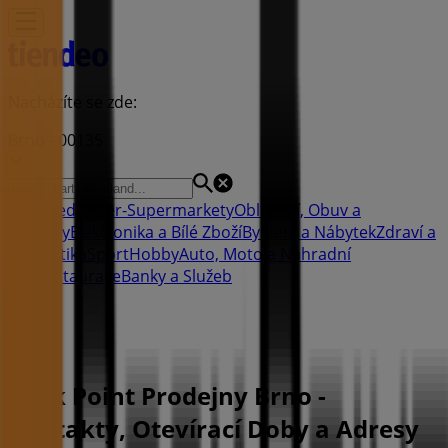
Nacházíte se zde:
Brno - 00135
Featured
Hyper-Supermarkety
Oblečení, Obuv a
Doplňky
Elektronika a Bílé Zboží
Bydlení a Nábytek
Zdraví a
Kosmetika
Sport
Hobby
Auto, Moto a Náhradní
Díly
Restaurace
Banky a Služeb
Reklama
Rock Point Prodejny Brno -
Kontakty, Otevírací Doby a Adresy