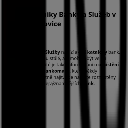
Ukázat více měst
Ostatní podniky Banky a Služeb v
České Budějovice
KB
Kategorie Banky a Služby
nabízí akční
katalogy
bank.
Tyto
katalogy
nejsou stálé, ale mohou být velmi
zajímavé. Velmi důlžité je také informování o
umístění
těchto
bank
nebo
bankomatů
, které někdy
potřebujeme tak nutně najít. Zde najdete rozmístěny
všechny kanceláře nejvýznamnějších
bank
.
Reklama