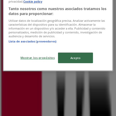
KB
privacidad.
Cookie policy
Tanto nosotros como nuestros asociados tratamos los
Nádražní 31, České Budějovice
datos para proporcionar:
Utilizar datos de localización geográfica precisa. Analizar activamente las
568 m
características del dispositivo para su identificación. Almacenar la
información en un dispositivo y/o acceder a ella. Publicidad y contenido
Zavřeno
personalizados, medición de publicidad y contenido, investigación de
audiencia y desarrollo de servicios.
Lista de asociados (proveedores)
KB
Mostrar los propósitos
Acepto
České Vrbné 2360, České Budějovice
3.4 km
Zavřeno
KB