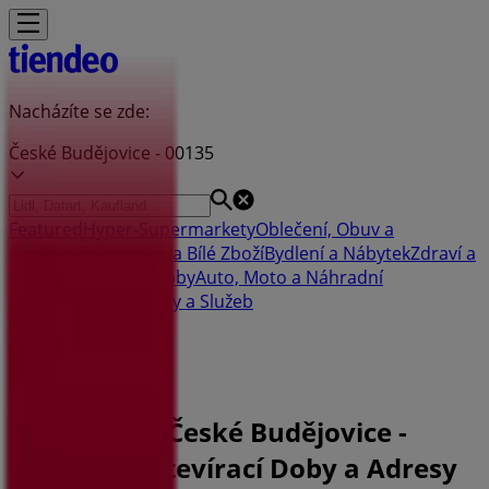
Nacházíte se zde:
České Budějovice - 00135
Featured
Hyper-Supermarkety
Oblečení, Obuv a
Doplňky
Elektronika a Bílé Zboží
Bydlení a Nábytek
Zdraví a
Kosmetika
Sport
Hobby
Auto, Moto a Náhradní
Díly
Restaurace
Banky a Služeb
Reklama
KB Pobočky České Budějovice -
Kontakty, Otevírací Doby a Adresy