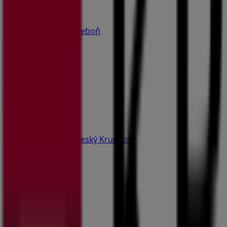
KB
Svobody 50, Třeboň
20.7 km
Zavřeno
KB
Kaplická 439, Český Krumlov
21.6 km
Zavřeno
Reklama