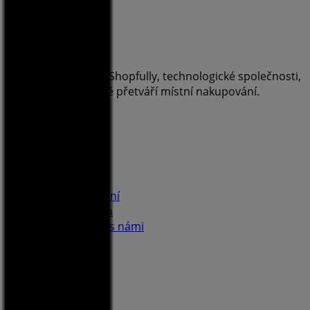
Tiendeo je součástí Shopfully, technologické společnosti,
která po celém světě přetváří místní nakupování.
Tiendeo
Co děláme
Obchodní řešení
Zprávy a média
Spolupracujte s námi
Kontaktujte nás