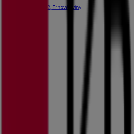
Žižkovo nám. 92, Trhové Sviny
18.9 km
Zavřeno
Reklama