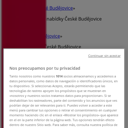
Tiendeo v České Budějovice
»
Banky a Služeb nabídky České Budějovice
»
KB i České Budějovice
»
KB obchody v České Budějovice
Continuar sin aceptar
Nos preocupamos por tu privacidad
KB
Tanto nosotros como nuestros
1014
socios almacenamos y accedemos a
Krajinská 15, České Budějovice
datos personales, como datos de navegación o identificadores únicos, en
tu dispositivo. Si seleccionas Acepto, estarás permitiendo que las
475 m
tecnologías de rastreo apoyen los propósitos que se muestran en
«nosotros y nuestros socios tratamos datos para proporcionar». Si se
deshabilitan los rastreadores, parte del contenido y los anuncios que ves
Zavřeno
podrían dejar de ser relevantes para ti. Puedes volver a acceder a este
menú para cambiar tus opciones o retirar el consentimiento en cualquier
momento haciendo clic en el enlace «Mostrar los propósitos» que aparece
en el en la parte inferior de la página web. Tus opciones tendrán efecto
dentro de nuestro Sitio web. Para saber más, consulta nuestra política de