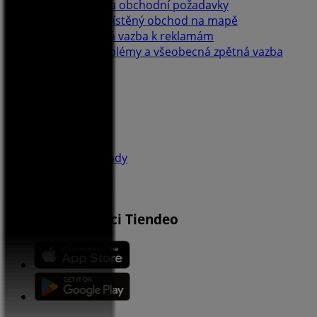
Marketingové a obchodní požadavky
Nesprávně umístěný obchod na mapě
Týdenní zpětná vazba k reklamám
Technické problémy a všeobecná zpětná vazba
Seznam
Prodejci
Nejbližší obchody
Produkty
Města
Stáhnout aplikaci Tiendeo