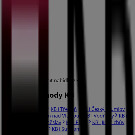
Chystáme se uveřejnit nabídky z KB
Města s obchody KB
KB i Trhové Sviny
KB i Třeboň
KB i Český Krumlov
KB i Kaplice
KB i Týn nad Vltavou
KB i Vodňany
KB i
Prachatice
KB i Soběslav
KB i Písek
KB i Jindřichův
Hradec
KB i Tábor
KB i Strakonice