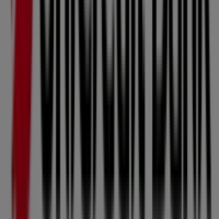
Dále budete mít přístup k nejnovějším katalogům
Unicredit Bank
, kde objevíte nejnovější akce a využijete
velké slevy na produkty v sektoru
Banky a Služeb
pro
své nákupy v
Kuřim
.
Nenechte si ujít příležitost navštívit obchod
Unicredit
Bank
na adrese
Tyršova 84
a užít si kompletní nákupní
zážitek. Vyzýváme vás, abyste prozkoumali akce, které
pro vás máme tento měsíc
srpen
, a zůstali informováni o
nejlepších nabídkách
Unicredit Bank
ve
Kuřim
.
Navštivte nás a začněte šetřit ještě dnes!
Více informací o Unicredit Bank
Viz další prodejny
Unicredit Bank v Kuřim
Reklama