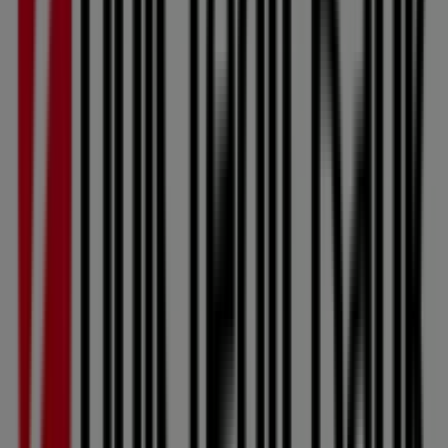
51 m
Zavřeno
Čedok
nám. 1. května 1306/1, Kuřim
65 m
Albert
náměstí 1. května, 70, Kuřim
111 m