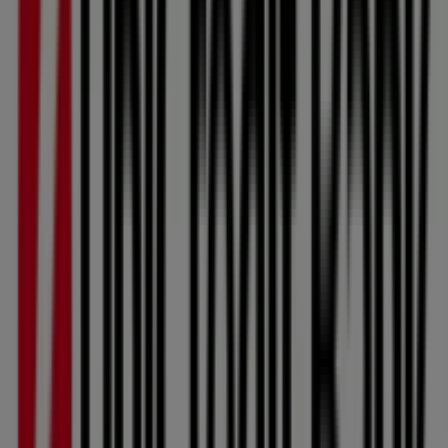
Legionářská 719, Kuřim
23 m
Zavřeno
KB
Legionářská 719, Kuřim
23 m
Zavřeno
Generali Česká pojišťovna
Nám. 1. Května 1307/ 3, Kuřim