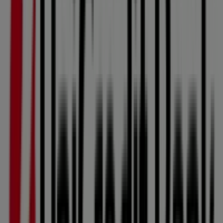
Unicredit Bank
Nabídka Unicredit Bank
Platnost do 10. 8.
Tento Unicredit Bank obchod má následující otevírací
dobu: Nedĕle , Pondĕlí 08:30 - 16:30, Úterý 08:30 - 16:30,
Středa 08:30 - 17:30, Čtvrtek 08:30 - 16:30, Pátek 08:30 -
15:30, Sobota
Aktuálně je k dispozici 1 katalogů v tomto Unicredit Bank
obchodě.
Prohlédněte si nejnovější Unicredit Bank katalog v
Tyršova 84, Nabídka Unicredit Bank platný 21. 7. 2026 10.
8. 2026 a začněte šetřit ihned!
Nejbližší obchody
Komerční banka