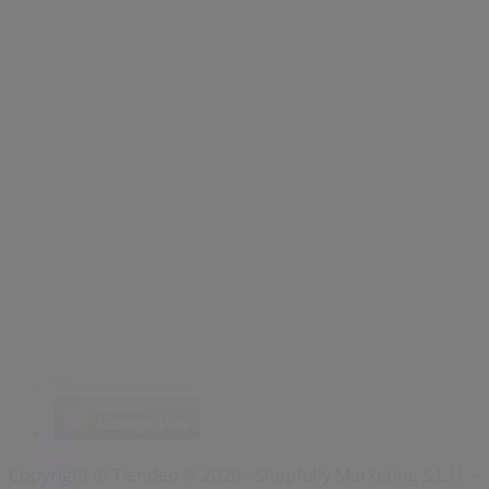
Nesprávně umístěný obchod na mapě
Týdenní zpětná vazba k reklamám
Technické problémy a všeobecná zpětná vazba
Seznam
Prodejci
Nejbližší obchody
Produkty
Města
Stáhnout aplikaci Tiendeo
Copyright © Tiendeo ® 2026 · Shopfully Marketing S.L.U. –