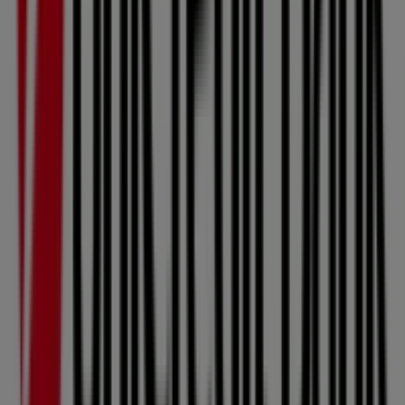
Otevřeno
Ostatní podniky Banky a Služeb v
Kuřim
Unicredit Bank
Vítejte v obchodě
Unicredit Bank
na Tiendeo, kde
můžete objevit nejlepší
nabídky
,
akce
a
katalogy
této
přední značky v sektoru
Banky a Služeb
. Naše kamenná
prodejna se nachází na adrese
Tyršova 84
,
Kuřim
, a
najdete zde široký výběr kvalitních produktů, díky nimž
ušetříte po celý měsíc
srpen roku 2026
.
Na Tiendeo vám přinášíme všechny aktuální informace o
Unicredit Bank
, jako jsou otevírací doba, exkluzivní
nabídky a přesná poloha prodejny na adrese
Tyršova 84
.