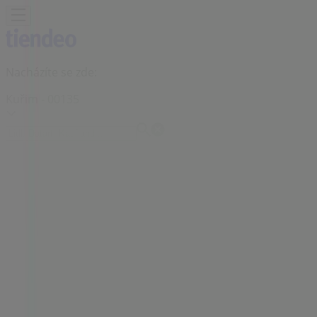
Nacházíte se zde:
Kuřim - 00135
Featured
Hyper-Supermarkety
Oblečení, Obuv a
Doplňky
Elektronika a Bílé Zboží
Bydlení a Nábytek
Zdraví a
Kosmetika
Sport
Hobby
Auto, Moto a Náhradní
Díly
Restaurace
Banky a Služeb
Reklama
Unicredit Bank Pobočce | Tyršova
84, Kuřim - Otevírací Doby a Slevy