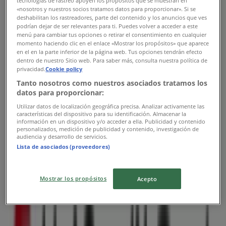
tecnologías de rastreo apoyen los propósitos que se muestran en
Středa
«nosotros y nuestros socios tratamos datos para proporcionar». Si se
08:30 - 17:30
deshabilitan los rastreadores, parte del contenido y los anuncios que ves
Čtvrtek
podrían dejar de ser relevantes para ti. Puedes volver a acceder a este
menú para cambiar tus opciones o retirar el consentimiento en cualquier
08:30 - 16:30
momento haciendo clic en el enlace «Mostrar los propósitos» que aparece
Pátek
en el en la parte inferior de la página web. Tus opciones tendrán efecto
08:30 - 15:30
dentro de nuestro Sitio web. Para saber más, consulta nuestra política de
privacidad.
Cookie policy
Sobota
Tanto nosotros como nuestros asociados tratamos los
Zavřeno
datos para proporcionar:
Utilizar datos de localización geográfica precisa. Analizar activamente las
Mapa
+420 955963235
características del dispositivo para su identificación. Almacenar la
información en un dispositivo y/o acceder a ella. Publicidad y contenido
personalizados, medición de publicidad y contenido, investigación de
Zavřeno
audiencia y desarrollo de servicios.
Lista de asociados (proveedores)
Nedĕle
Mostrar los propósitos
Acepto
Zavřeno
Pondĕlí
08:30 - 16:30