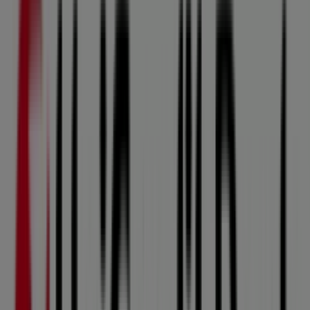
Úterý
08:30 - 16:30
Středa
08:30 - 17:30
Čtvrtek
08:30 - 16:30
Pátek
08:30 - 15:30
Sobota
Zavřeno
Mapa
+420 955963235
Unicredit Bank nabídky Kuřim