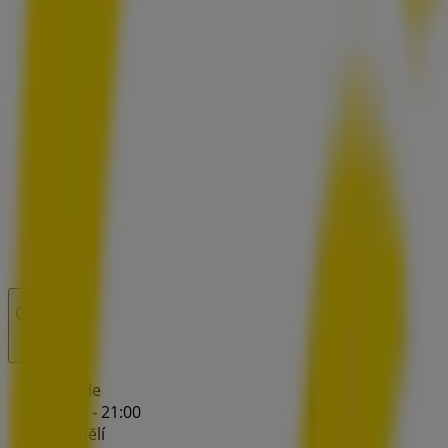
Zavřeno
Nedĕle
10:00 - 21:00
Pondĕlí