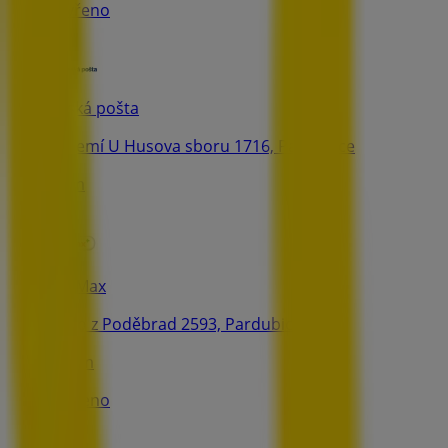
Zavřeno
Česká pošta
přízemí U Husova sboru 1716, Pardubice
60 m
Dr. Max
Jiřího z Poděbrad 2593, Pardubice
169 m
Zavřeno