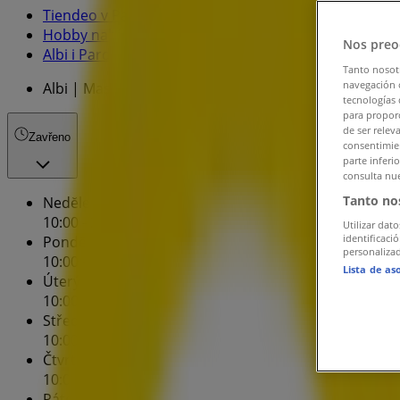
Tiendeo v Pardubice
»
Hobby nabídky Pardubice
»
Nos preo
Albi i Pardubice
»
Tanto nosot
navegación o
Albi | Masarykovo Náměstí 2799
tecnologías 
para proporc
de ser relev
Zavřeno
consentimien
parte inferi
consulta nue
Tanto no
Nedĕle
10:00 - 21:00
Utilizar dato
identificaci
Pondĕlí
personalizad
10:00 - 21:00
Lista de as
Úterý
10:00 - 21:00
Středa
10:00 - 21:00
Čtvrtek
10:00 - 21:00
Pátek