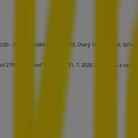
 - 21:00, Pondĕlí 10:00 - 21:00, Úterý 10:00 - 21:00, Středa 1
2799, Právě ted' letí platný 31. 7. 2026 13. 8. 2026 a začnět