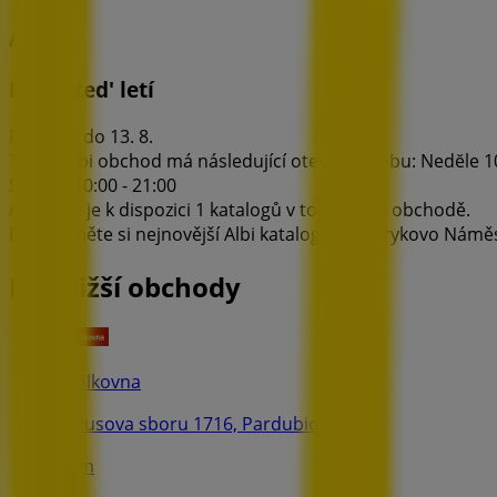
Albi
Právě ted' letí
Platnost do 13. 8.
Tento Albi obchod má následující otevírací dobu: Nedĕle 10:00
Sobota 10:00 - 21:00
Aktuálně je k dispozici 1 katalogů v tomto Albi obchodě.
Prohlédněte si nejnovější Albi katalog v Masarykovo Náměstí 
Nejbližší obchody
Zásilkovna
U Husova sboru 1716, Pardubice
59 m