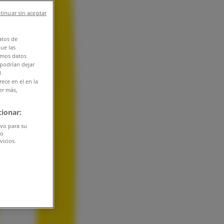
tinuar sin aceptar
atos de
que las
amos datos
 podrían dejar
l
ece en el en la
er más,
ionar:
ivo para su
do
vicios.