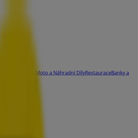
ort
Hobby
Auto, Moto a Náhradní Díly
Restaurace
Banky a
atalogy