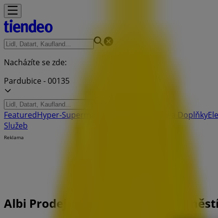
Nacházíte se zde:
Pardubice - 00135
Featured
Hyper-Supermarkety
Oblečení, Obuv a Doplňky
El
Služeb
Reklama
Albi Prodejna | Masarykovo Náměstí 