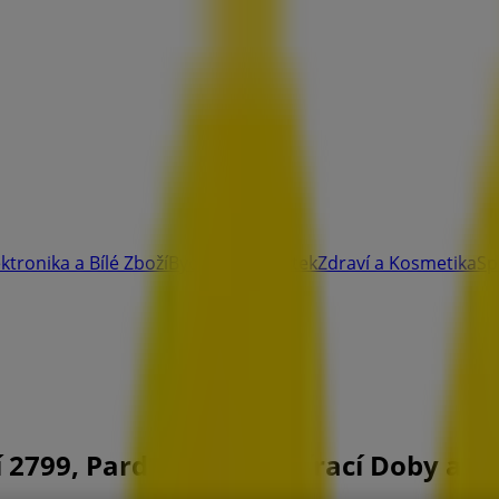
ektronika a Bílé Zboží
Bydlení a Nábytek
Zdraví a Kosmetika
Sp
2799, Pardubice - Otevírací Doby a K