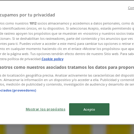
Con
cupamos por tu privacidad
ros como nuestros
1012
socios almacenamos y accedemos a datos personales, como d
 identificadores únicos, en tu dispositivo. Si seleccionas Acepto, estarás permitiendo 
de rastreo apoyen los propósitos que se muestran en «nosotros y nuestros socios trat
ionar». Si se deshabilitan los rastreadores, parte del contenido y los anuncios que ves
antes para ti. Puedes volver a acceder a este menú para cambiar tus opciones o retirar e
to en cualquier momento haciendo clic en el enlace «Mostrar los propósitos» que apar
or de la página web. Tus opciones tendrán efecto dentro de nuestro Sitio web. Para sab
stra política de privacidad.
Cookie policy
sotros como nuestros asociados tratamos los datos para proporc
s de localización geográfica precisa. Analizar activamente las características del disposit
ón. Almacenar la información en un dispositivo y/o acceder a ella. Publicidad y conteni
os, medición de publicidad y contenido, investigación de audiencia y desarrollo de ser
ociados (proveedores)
Mostrar los propósitos
Acepto