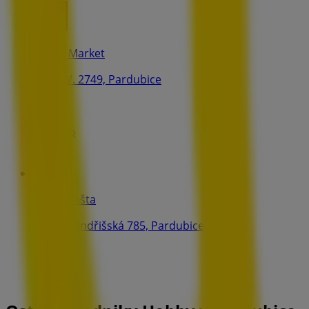
Penny Market
Karla IV. 2749, Pardubice
281 m
Zavřeno
Česká pošta
přízemí Jindřišská 785, Pardubice
307 m