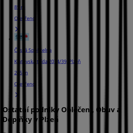
85 m
Otevřeno
Česká Spořitelna
Klatovská třída 2074/39, Plzeň
245 m
Otevřeno
Ostatní podniky Oblečení, Obuv a
Doplňky v Plzeň