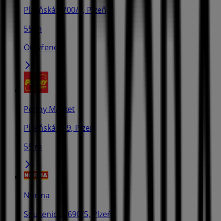
Plzeňská 1700/9, Plzeň
55 m
Otevřeno
Penny Market
Plzeňská 229, Plzeň
55 m
Norma
Soukenická 690/5, Plzeň