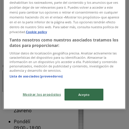
deshabilitan los rastreadores, parte del contenido y los anuncios que ves
09:00 - 18:00
podrían dejar de ser relevantes para ti. Puedes volver a acceder a este
Středa
menú para cambiar tus opciones o retirar el consentimiento en cualquier
momento haciendo clic en el enlace «Mostrar los propósitos» que aparece
09:00 - 18:00
en el en la parte inferior de la página web. Tus opciones tendrán efecto
Čtvrtek
dentro de nuestro Sitio web. Para saber más, consulta nuestra política de
09:00 - 18:00
privacidad.
Cookie policy
Pátek
Tanto nosotros como nuestros asociados tratamos los
09:00 - 18:00
datos para proporcionar:
Sobota
Utilizar datos de localización geográfica precisa. Analizar activamente las
09:00 - 13:00
características del dispositivo para su identificación. Almacenar la
información en un dispositivo y/o acceder a ella. Publicidad y contenido
personalizados, medición de publicidad y contenido, investigación de
Mapa
+420 727 967 520
audiencia y desarrollo de servicios.
Lista de asociados (proveedores)
Otevřeno
Do 18:00
Mostrar los propósitos
Acepto
Nedĕle
Zavřeno
Pondĕlí
09:00 - 18:00