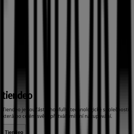
Tiendeo je součástí Shopfully, technologické společnosti,
která po celém světě přetváří místní nakupování.
Tiendeo