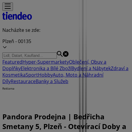
Nacházíte se zde:
Plzeň - 00135
Featured
Hyper-Supermarkety
Oblečení, Obuv a
Doplňky
Elektronika a Bílé Zboží
Bydlení a Nábytek
Zdraví a
Kosmetika
Sport
Hobby
Auto, Moto a Náhradní
Díly
Restaurace
Banky a Služeb
Reklama
Pandora Prodejna | Bedřicha
Smetany 5, Plzeň - Otevírací Doby a