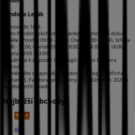
Pandora
Pandora Leták
Platnost do 16. 8.
Tento Pandora obchod má následující otevírací dobu:
Nedĕle , Pondĕlí 09:00 - 18:00, Úterý 09:00 - 18:00, Středa
09:00 - 18:00, Čtvrtek 09:00 - 18:00, Pátek 09:00 - 18:00,
Sobota 09:00 - 13:00
Aktuálně je k dispozici 1 katalogů v tomto Pandora
obchodě.
Prohlédněte si nejnovější Pandora katalog v Bedřicha
Smetany 5, Pandora Leták platný 4. 8. 2026 16. 8. 2026 a
začněte šetřit ihned!
Nejbližší obchody
Billa