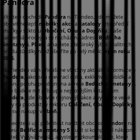
Pandora
Vítejte v obchodě
Pandora
na Tiendeo, kde můžete
objevit nejlepší
nabídky
,
akce
a
katalogy
této přední
značky v sektoru
Oblečení, Obuv a Doplňky
. Naše
kamenná prodejna se nachází na adrese
Bedřicha
Smetany 5
,
Plzeň
, a najdete zde široký výběr kvalitních
produktů, díky nimž ušetříte po celý měsíc
srpen roku
2026
.
Na Tiendeo vám přinášíme všechny aktuální informace o
Pandora
, jako jsou otevírací doba, exkluzivní nabídky a
přesná poloha prodejny na adrese
Bedřicha Smetany 5
.
Dále budete mít přístup k nejnovějším katalogům
Pandora
, kde objevíte nejnovější akce a využijete velké
slevy na produkty v sektoru
Oblečení, Obuv a Doplňky
pro své nákupy v
Plzeň
.
Nenechte si ujít příležitost navštívit obchod
Pandora
na
adrese
Bedřicha Smetany 5
a užít si kompletní nákupní
zážitek. Vyzýváme vás, abyste prozkoumali akce, které