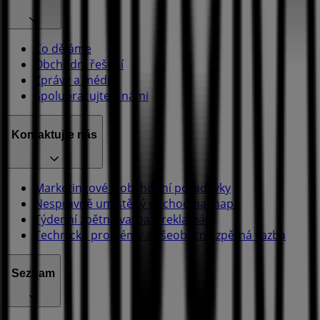
Co děláme
Obchodní řešení
Zprávy a média
Spolupracujte s námi
Kontaktujte nás
Marketingové a obchodní požadavky
Nesprávně umístěný obchod na mapě
Týdenní zpětná vazba k reklamám
Technické problémy a všeobecná zpětná vazba
Seznam