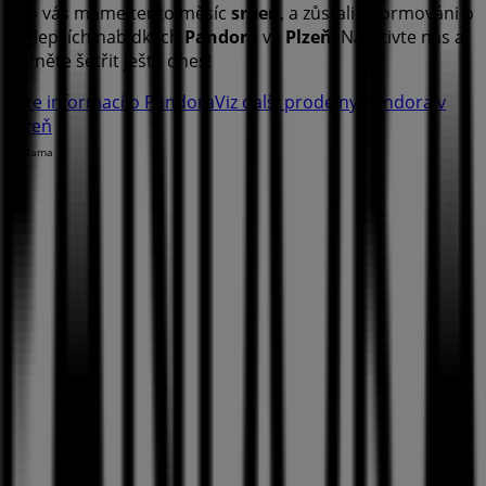
pro vás máme tento měsíc
srpen
, a zůstali informováni o
nejlepších nabídkách
Pandora
ve
Plzeň
. Navštivte nás a
začněte šetřit ještě dnes!
Více informací o Pandora
Viz další prodejny Pandora v
Plzeň
Reklama