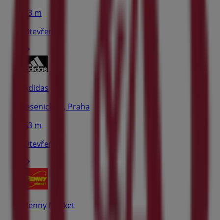
53 m
Otevřeno
Adidas
Jesenická 5, Praha
53 m
Otevřeno
Penny Market