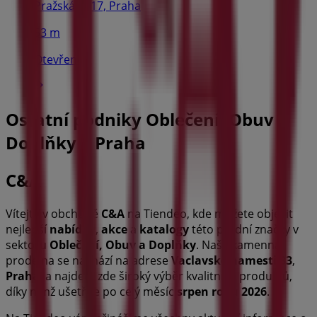
Pražská 2017, Praha
53 m
Otevřeno
Ostatní podniky Oblečení, Obuv a
Doplňky v Praha
C&A
Vítejte v obchodě
C&A
na Tiendeo, kde můžete objevit
nejlepší
nabídky
,
akce
a
katalogy
této přední značky v
sektoru
Oblečení, Obuv a Doplňky
. Naše kamenná
prodejna se nachází na adrese
Vaclavske namesti 33
,
Praha
, a najdete zde široký výběr kvalitních produktů,
díky nimž ušetříte po celý měsíc
srpen roku 2026
.