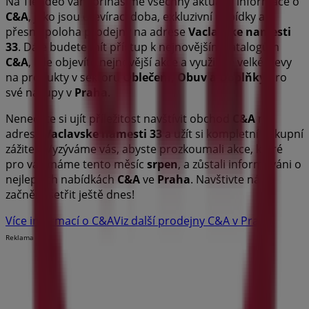
Na Tiendeo vám přinášíme všechny aktuální informace o
C&A
, jako jsou otevírací doba, exkluzivní nabídky a
přesná poloha prodejny na adrese
Vaclavske namesti
33
. Dále budete mít přístup k nejnovějším katalogům
C&A
, kde objevíte nejnovější akce a využijete velké slevy
na produkty v sektoru
Oblečení, Obuv a Doplňky
pro
své nákupy v
Praha
.
Nenechte si ujít příležitost navštívit obchod
C&A
na
adrese
Vaclavske namesti 33
a užít si kompletní nákupní
zážitek. Vyzýváme vás, abyste prozkoumali akce, které
pro vás máme tento měsíc
srpen
, a zůstali informováni o
nejlepších nabídkách
C&A
ve
Praha
. Navštivte nás a
začněte šetřit ještě dnes!
Více informací o C&A
Viz další prodejny C&A v Praha
Reklama