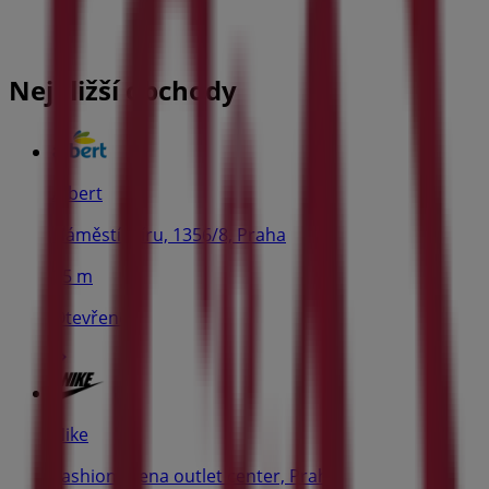
Nejbližší obchody
Albert
Náměstí Míru, 1356/8, Praha
25 m
Otevřeno
Nike
Fashion arena outlet center, Praha