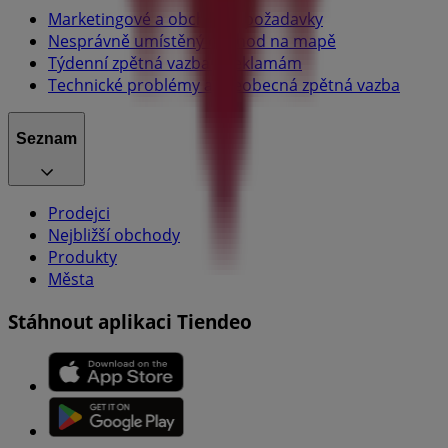
Marketingové a obchodní požadavky
Nesprávně umístěný obchod na mapě
Týdenní zpětná vazba k reklamám
Technické problémy a všeobecná zpětná vazba
Seznam
Prodejci
Nejbližší obchody
Produkty
Města
Stáhnout aplikaci Tiendeo