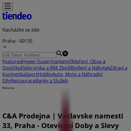
Nacházíte se zde:
Praha - 00135
Featured
Hyper-Supermarkety
Oblečení, Obuv a
Doplňky
Elektronika a Bílé Zboží
Bydlení a Nábytek
Zdraví a
Kosmetika
Sport
Hobby
Auto, Moto a Náhradní
Díly
Restaurace
Banky a Služeb
Reklama
C&A Prodejna | Vaclavske namesti
33, Praha - Otevírací Doby a Slevy