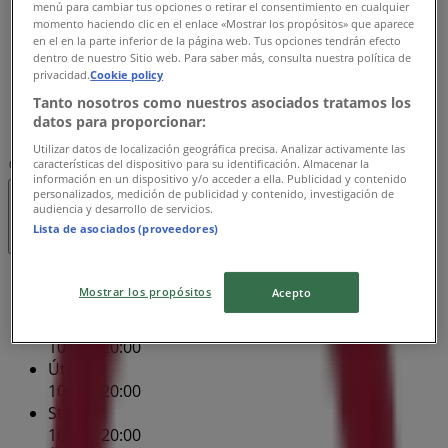
menú para cambiar tus opciones o retirar el consentimiento en cualquier
Čtvrtek
momento haciendo clic en el enlace «Mostrar los propósitos» que aparece
10:00 - 20:00
en el en la parte inferior de la página web. Tus opciones tendrán efecto
dentro de nuestro Sitio web. Para saber más, consulta nuestra política de
Pátek
privacidad.
Cookie policy
10:00 - 20:00
Tanto nosotros como nuestros asociados tratamos los
Sobota
datos para proporcionar:
10:00 - 19:00
Utilizar datos de localización geográfica precisa. Analizar activamente las
características del dispositivo para su identificación. Almacenar la
Mapa
+420777785101
información en un dispositivo y/o acceder a ella. Publicidad y contenido
personalizados, medición de publicidad y contenido, investigación de
Otevřeno
Do 20:00
audiencia y desarrollo de servicios.
Lista de asociados (proveedores)
Nedĕle
Mostrar los propósitos
Acepto
11:00 - 19:00
Pondĕlí
10:00 - 20:00
Úterý
10:00 - 20:00
Středa
10:00 - 20:00