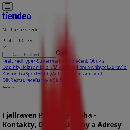
Nacházíte se zde:
Praha - 00135
Featured
Hyper-Supermarkety
Oblečení, Obuv a
Doplňky
Elektronika a Bílé Zboží
Bydlení a Nábytek
Zdraví a
Kosmetika
Sport
Hobby
Auto, Moto a Náhradní
Díly
Restaurace
Banky a Služeb
Reklama
Fjallraven Prodejny Praha -
Kontakty, Otevírací Doby a Adresy