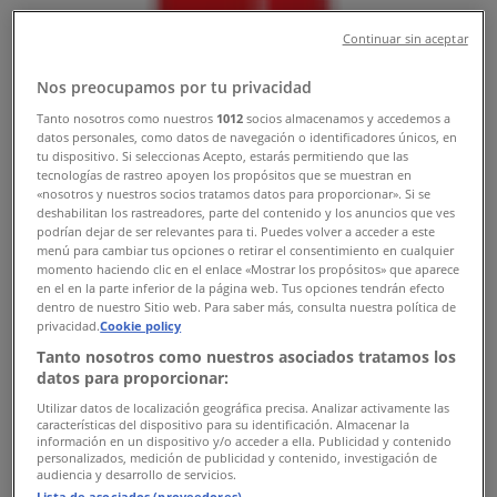
Tiendeo v Praha
»
Continuar sin aceptar
Sport nabídky Praha
»
Fjallraven i Praha
»
Nos preocupamos por tu privacidad
Tanto nosotros como nuestros
1012
socios almacenamos y accedemos a
Fjallraven obchody v Praha
datos personales, como datos de navegación o identificadores únicos, en
tu dispositivo. Si seleccionas Acepto, estarás permitiendo que las
tecnologías de rastreo apoyen los propósitos que se muestran en
«nosotros y nuestros socios tratamos datos para proporcionar». Si se
deshabilitan los rastreadores, parte del contenido y los anuncios que ves
podrían dejar de ser relevantes para ti. Puedes volver a acceder a este
Fjallraven
menú para cambiar tus opciones o retirar el consentimiento en cualquier
momento haciendo clic en el enlace «Mostrar los propósitos» que aparece
náměstí Republiky 1, Praha
en el en la parte inferior de la página web. Tus opciones tendrán efecto
dentro de nuestro Sitio web. Para saber más, consulta nuestra política de
1.6 km
privacidad.
Cookie policy
Tanto nosotros como nuestros asociados tratamos los
Otevřeno
datos para proporcionar:
Utilizar datos de localización geográfica precisa. Analizar activamente las
características del dispositivo para su identificación. Almacenar la
información en un dispositivo y/o acceder a ella. Publicidad y contenido
personalizados, medición de publicidad y contenido, investigación de
audiencia y desarrollo de servicios.
Lista de asociados (proveedores)