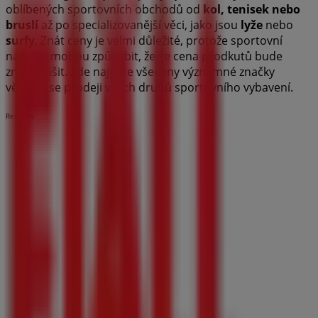
oblíbených sportovních obchodů od
kol, tenisek nebo
bruslí
až po specializovanější věci, jako jsou
lyže
nebo
surfy
. Znát ceny je velmi důležité, protože sportovní
nabídky mohou způsobit, že se cena prodkutů bude
značně lišit. Zde najdete všechny významné značky
věnující se prodeji všech druhů sportovního vybavení.
Reklama