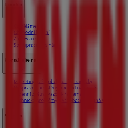
Tiendeo
Co děláme
Obchodní řešení
Zprávy a média
Spolupracujte s námi
Kontaktujte nás
Marketingové a obchodní požadavky
Nesprávně umístěný obchod na mapě
Týdenní zpětná vazba k reklamám
Technické problémy a všeobecná zpětná vazba
Seznam