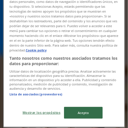
datos personales, como datos de navegación o identificadores únicos, en
Středa
tu dispositivo. Si seleccionas Acepto, estarás permitiendo que las
08:00 - 19:00
tecnologías de rastreo apoyen los propósitos que se muestran en
Čtvrtek
«nosotros y nuestros socios tratamos datos para proporcionar». Si se
08:00 - 19:00
deshabilitan los rastreadores, parte del contenido y los anuncios que ves
podrían dejar de ser relevantes para ti. Puedes volver a acceder a este
Pátek
menú para cambiar tus opciones o retirar el consentimiento en cualquier
08:00 - 19:00
momento haciendo clic en el enlace «Mostrar los propósitos» que aparece
Sobota
en el en la parte inferior de la página web. Tus opciones tendrán efecto
dentro de nuestro Sitio web. Para saber más, consulta nuestra política de
09:00 - 19:00
privacidad.
Cookie policy
Mapa
Tanto nosotros como nuestros asociados tratamos los
datos para proporcionar:
Otevřeno
Do 19:00
Utilizar datos de localización geográfica precisa. Analizar activamente las
características del dispositivo para su identificación. Almacenar la
información en un dispositivo y/o acceder a ella. Publicidad y contenido
personalizados, medición de publicidad y contenido, investigación de
audiencia y desarrollo de servicios.
Nedĕle
Lista de asociados (proveedores)
09:00 - 19:00
Pondĕlí
08:00 - 19:00
Mostrar los propósitos
Acepto
Úterý
08:00 - 19:00
Středa