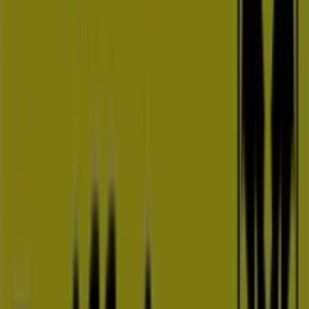
8. května 464/21, Olomouc
17.2 km
Zavřeno
Reklama