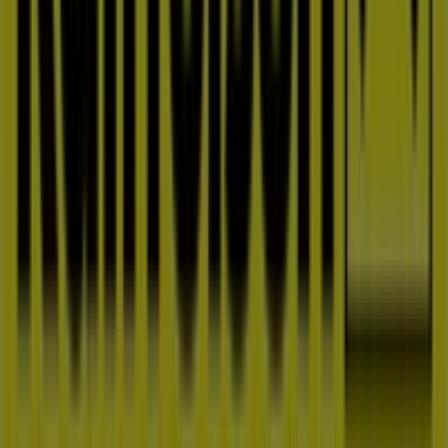
Tiendeo je součástí Shopfully, technologické společnosti,
která po celém světě přetváří místní nakupování.
Tiendeo
Co děláme
Obchodní řešení
Zprávy a média
Spolupracujte s námi