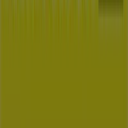
Kontaktujte nás
Marketingové a obchodní požadavky
Nesprávně umístěný obchod na mapě
Týdenní zpětná vazba k reklamám
Technické problémy a všeobecná zpětná vazba
Seznam
Prodejci
Nejbližší obchody
Produkty
Města
Stáhnout aplikaci Tiendeo