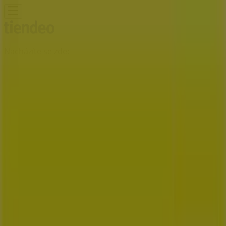
Nacházíte se zde:
Prostějov - 00135
Featured
Hyper-Supermarkety
Oblečení, Obuv a
Doplňky
Elektronika a Bílé Zboží
Bydlení a Nábytek
Zdraví a
Kosmetika
Sport
Hobby
Auto, Moto a Náhradní
Díly
Restaurace
Banky a Služeb
Reklama
Raiffeisenbank Pobočky Prostějov -
Kontakty, Otevírací Doby a Adresy