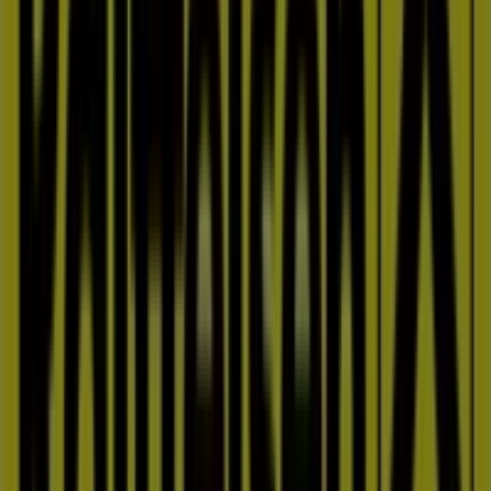
Raiffeisenbank i Zlín
Raiffeisenbank i Uherské Hradiště
Raiffeisenbank i Svitavy
Raiffeisenbank i Šumperk
Raiffeisenbank i Nový Jičín
Raiffeisenbank i Hodonín
Ukázat více měst
Ostatní podniky Banky a Služeb v
Prostějov
Raiffeisenbank
Kategorie Banky a Služby
nabízí akční
katalogy
bank.
Tyto
katalogy
nejsou stálé, ale mohou být velmi
zajímavé. Velmi důlžité je také informování o
umístění
těchto
bank
nebo
bankomatů
, které někdy
potřebujeme tak nutně najít. Zde najdete rozmístěny
všechny kanceláře nejvýznamnějších
bank
.
Reklama