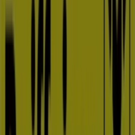
Raiffeisenbank
Masarykovo náměstí 46/34, Vyškov
22.9 km
Zavřeno
Reklama