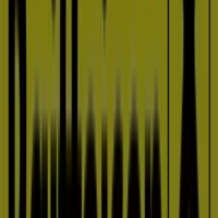
Letáky Raiffeisenbank v Prostějov
Raiffeisenbank
Nabídka Raiffeisenbank
Platnost do 5. 9.
Města s obchody Raiffeisenbank
Raiffeisenbank i Olomouc
Raiffeisenbank i Vyškov
Raiffeisenbank i Přerov
Raiffeisenbank i Kroměříž
Raiffeisenbank i Blansko
Raiffeisenbank i Brno