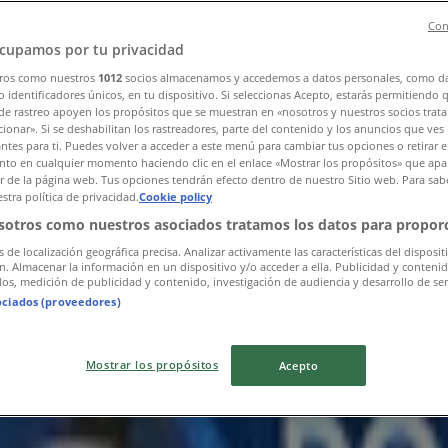
Con
cupamos por tu privacidad
ros como nuestros
1012
socios almacenamos y accedemos a datos personales, como d
 identificadores únicos, en tu dispositivo. Si seleccionas Acepto, estarás permitiendo 
de rastreo apoyen los propósitos que se muestran en «nosotros y nuestros socios trat
ionar». Si se deshabilitan los rastreadores, parte del contenido y los anuncios que ves
antes para ti. Puedes volver a acceder a este menú para cambiar tus opciones o retirar e
to en cualquier momento haciendo clic en el enlace «Mostrar los propósitos» que apar
any
or de la página web. Tus opciones tendrán efecto dentro de nuestro Sitio web. Para sab
stra política de privacidad.
Cookie policy
sotros como nuestros asociados tratamos los datos para proporc
s de localización geográfica precisa. Analizar activamente las características del disposit
ón. Almacenar la información en un dispositivo y/o acceder a ella. Publicidad y conteni
os, medición de publicidad y contenido, investigación de audiencia y desarrollo de ser
ociados (proveedores)
Mostrar los propósitos
Acepto