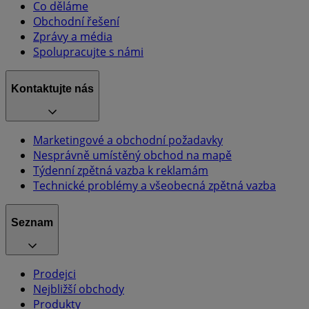
Co děláme
Obchodní řešení
Zprávy a média
Spolupracujte s námi
Kontaktujte nás
Marketingové a obchodní požadavky
Nesprávně umístěný obchod na mapě
Týdenní zpětná vazba k reklamám
Technické problémy a všeobecná zpětná vazba
Seznam
Prodejci
Nejbližší obchody
Produkty