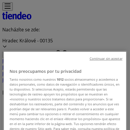
Nacházíte se zde:
Hradec Králové - 00135
Continuar sin aceptar
Featured
Hyper-Supermarkety
Oblečení, Obuv a
Doplňky
Elektronika a Bílé Zboží
Bydlení a Nábytek
Zdraví a
Nos preocupamos por tu privacidad
Kosmetika
Sport
Hobby
Auto, Moto a Náhradní
Díly
Restaurace
Banky a Služeb
Tanto nosotros como nuestros
1012
socios almacenamos y accedemos a
datos personales, como datos de navegación o identificadores únicos, en
tu dispositivo. Si seleccionas Acepto, estarás permitiendo que las
Nejbližší obchody
tecnologías de rastreo apoyen los propósitos que se muestran en
«nosotros y nuestros socios tratamos datos para proporcionar». Si se
Tiendeo v Hradec Králové
»
deshabilitan los rastreadores, parte del contenido y los anuncios que ves
podrían dejar de ser relevantes para ti. Puedes volver a acceder a este
menú para cambiar tus opciones o retirar el consentimiento en cualquier
Seznam obchodů v Hradec Králové
momento haciendo clic en el enlace «Mostrar los propósitos» que aparece
en el en la parte inferior de la página web. Tus opciones tendrán efecto
dentro de nuestro Sitio web. Para saber más, consulta nuestra política de