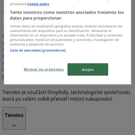
1
...
privacidad.
Cookie policy
2
3
4
5
6
Tanto nosotros como nuestros asociados tratamos los
datos para proporcionar:
CK Fischer
Audi
Sparkys
Avon
mBank
Utilizar datos de localización geográfica precisa. Analizar activamente las
Terranova
Eiffel Optic
Rock Point
Tchibo
Jamall
características del dispositivo para su identificación. Almacenar la
información en un dispositivo y/o acceder a ella. Publicidad y contenido
Fann Parfumerie
UGO
CK Victoria
COS
Mary Kay
personalizados, medición de publicidad y contenido, investigación de
Intimissimi
Triumph
Rituals
Sephora
Mango
audiencia y desarrollo de servicios.
Košík
SAM 73
Xiaomi
4home
Oriflame
TRIOLA
Lista de asociados (proveedores)
Baťa
Desigual
Guess
Calzedonia
Vesna
Nordblanc
Country Life
SEVT
IDEA nábytek
Knižní
klub
House
F&F
Nespresso
Humanic
Mostrar los propósitos
Acepto
Tiendeo je součástí Shopfully, technologické společnosti,
která po celém světě přetváří místní nakupování.
Tiendeo