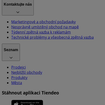
Kontaktujte nás
Marketingové a obchodní požadavky
Nesprávně umístěný obchod na mapě
Týdenní zpětná vazba k reklamám
Technické problémy a všeobecná zpětná vazba
Seznam
Prodejci
Nejbližší obchody
Produkty
Města
Stáhnout aplikaci Tiendeo