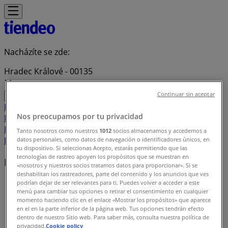
Nacházíte se zde:
Hradec Králové - 00135
Continuar sin aceptar
Featured
Hyper-Supermarkety
Oblečení, Obuv a
Nos preocupamos por tu privacidad
Doplňky
Elektronika a Bílé Zboží
Bydlení a Nábytek
Zdraví a
Kosmetika
Sport
Hobby
Auto, Moto a Náhradní
Tanto nosotros como nuestros
1012
socios almacenamos y accedemos a
Díly
Restaurace
Banky a Služeb
datos personales, como datos de navegación o identificadores únicos, en
tu dispositivo. Si seleccionas Acepto, estarás permitiendo que las
tecnologías de rastreo apoyen los propósitos que se muestran en
Nejbližší obchody
«nosotros y nuestros socios tratamos datos para proporcionar». Si se
deshabilitan los rastreadores, parte del contenido y los anuncios que ves
Tiendeo v Hradec Králové
»
podrían dejar de ser relevantes para ti. Puedes volver a acceder a este
menú para cambiar tus opciones o retirar el consentimiento en cualquier
momento haciendo clic en el enlace «Mostrar los propósitos» que aparece
Seznam obchodů v Hradec Králové
en el en la parte inferior de la página web. Tus opciones tendrán efecto
dentro de nuestro Sitio web. Para saber más, consulta nuestra política de
privacidad.
Cookie policy