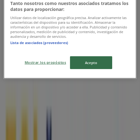
Česká pošta
Tanto nosotros como nuestros asociados tratamos los
datos para proporcionar:
Česká pošta Leták
Utilizar datos de localización geográfica precisa. Analizar activamente las
características del dispositivo para su identificación. Almacenar la
información en un dispositivo y/o acceder a ella. Publicidad y contenido
Platnost do 24. 8.
personalizados, medición de publicidad y contenido, investigación de
audiencia y desarrollo de servicios.
Nejbližší obchody
Lista de asociados (proveedores)
Mostrar los propósitos
Acepto
Costa Coffee
Oc forum nová karolína, Ostrava
35 m
Zavřeno