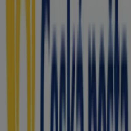
1. Máje 103, Ostrava
198 m
Zavřeno
CZC
1. Máje 103, Ostrava
210 m
Zavřeno
Ostatní podniky Banky a Služeb v
Ostrava