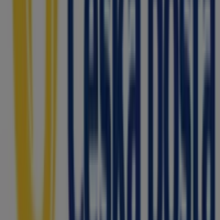
Česká pošta
Vítejte v obchodě
Česká pošta
na Tiendeo, kde můžete
objevit nejlepší
nabídky
,
akce
a
katalogy
této přední
značky v sektoru
Banky a Služeb
. Naše kamenná
prodejna se nachází na adrese
SAZKA Tabák
Jeremenkova 90/7
,
Ostrava
, a najdete zde široký výběr
kvalitních produktů, díky nimž ušetříte po celý měsíc
srpen roku 2026
.
Na Tiendeo vám přinášíme všechny aktuální informace o
Česká pošta
, jako jsou otevírací doba, exkluzivní nabídky
a přesná poloha prodejny na adrese
SAZKA Tabák
Jeremenkova 90/7
. Dále budete mít přístup k
nejnovějším katalogům
Česká pošta
, kde objevíte
nejnovější akce a využijete velké slevy na produkty v
sektoru
Banky a Služeb
pro své nákupy v
Ostrava
.
Nenechte si ujít příležitost navštívit obchod
Česká pošta
na adrese
SAZKA Tabák Jeremenkova 90/7
a užít si