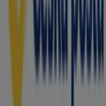
kompletní nákupní zážitek. Vyzýváme vás, abyste
prozkoumali akce, které pro vás máme tento měsíc
srpen
, a zůstali informováni o nejlepších nabídkách
Česká pošta
ve
Ostrava
. Navštivte nás a začněte šetřit
ještě dnes!
Více informací o Česká pošta
Viz další prodejny Česká
pošta v Ostrava
Reklama