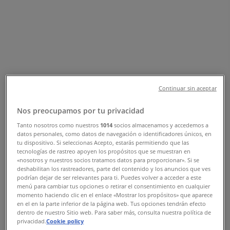
Otevírací Doby a Slevy
Tiendeo v Ostrava
»
Banky a Služeb nabídky Ostrava
»
Česká pošta i Ostrava
»
Continuar sin aceptar
Česká pošta | SAZKA Tabák Jeremenkova 90/7
Nos preocupamos por tu privacidad
Mapa
Tanto nosotros como nuestros
1014
socios almacenamos y accedemos a
Mapa
datos personales, como datos de navegación o identificadores únicos, en
tu dispositivo. Si seleccionas Acepto, estarás permitiendo que las
tecnologías de rastreo apoyen los propósitos que se muestran en
Česká pošta nabídky Ostrava
«nosotros y nuestros socios tratamos datos para proporcionar». Si se
deshabilitan los rastreadores, parte del contenido y los anuncios que ves
podrían dejar de ser relevantes para ti. Puedes volver a acceder a este
menú para cambiar tus opciones o retirar el consentimiento en cualquier
momento haciendo clic en el enlace «Mostrar los propósitos» que aparece
en el en la parte inferior de la página web. Tus opciones tendrán efecto
dentro de nuestro Sitio web. Para saber más, consulta nuestra política de
privacidad.
Cookie policy