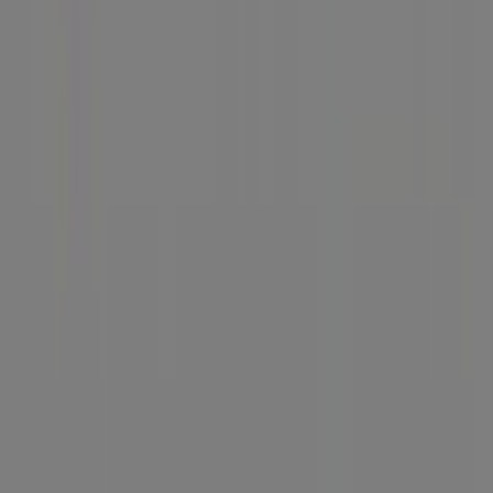
Tiendeo
Co děláme
Obchodní řešení
Zprávy a média
Spolupracujte s námi
Kontaktujte nás
Marketingové a obchodní požadavky
Nesprávně umístěný obchod na mapě
Týdenní zpětná vazba k reklamám
Technické problémy a všeobecná zpětná vazba
Seznam