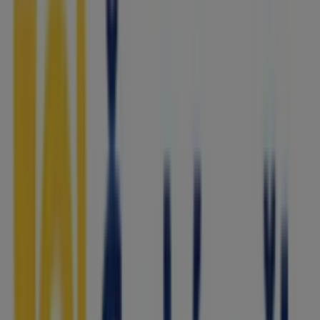
Burger King
Hulcínská 1173, Ostrava
35 m
Lacoste
Jantarova 3344 / 4, Ostrava
36 m
Zavřeno
Mall