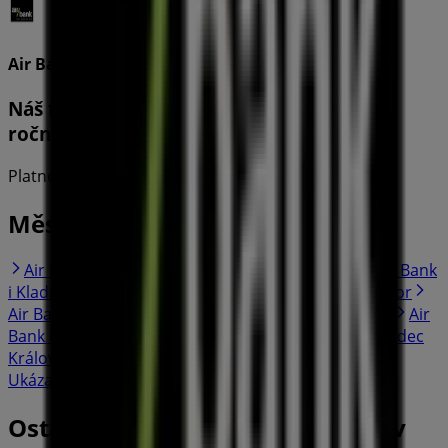
Air Bank
Náš termínovaný vklad drží úrok na 3,7%
ročně
Platnost do 10. 8.
Města s obchody Air Bank
Air Bank i Brandýs nad Labem-Stará Boleslav
Air Bank
i Kladno
Air Bank i Ústí nad Labem
Air Bank i Tábor
Air Bank i Teplice
Air Bank i Most
Air Bank i Plzeň
Air
Bank i Liberec
Air Bank i Pardubice
Air Bank i Hradec
Králové
Ukázat více měst
Ostatní podniky Banky a Služeb v