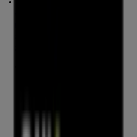
Air Bank
U Slavie 1527, Praha
2.3 km
Zavřeno
Reklama