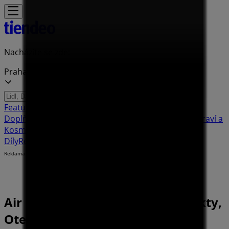
Nacházíte se zde:
Praha - 00135
Featured
Hyper-Supermarkety
Oblečení, Obuv a
Doplňky
Elektronika a Bílé Zboží
Bydlení a Nábytek
Zdraví a
Kosmetika
Sport
Hobby
Auto, Moto a Náhradní
Díly
Restaurace
Banky a Služeb
Reklama
Air Bank Pobočky Praha - Kontakty,
Otevírací Doby a Adresy