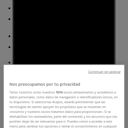
Tiendeo v Praha
»
Banky a Služeb nabídky Praha
»
Air Bank i Praha
»
Air Bank obchody v Praha
Continuar sin aceptar
Air Bank
Vodičkova 24, Praha
Nos preocupamos por tu privacidad
Tanto nosotros como nuestros
1014
socios almacenamos y accedemos a
1.1 km
datos personales, como datos de navegación o identificadores únicos, en
tu dispositivo. Si seleccionas Acepto, estarás permitiendo que las
Zavřeno
tecnologías de rastreo apoyen los propósitos que se muestran en
«nosotros y nuestros socios tratamos datos para proporcionar». Si se
deshabilitan los rastreadores, parte del contenido y los anuncios que ves
podrían dejar de ser relevantes para ti. Puedes volver a acceder a este
menú para cambiar tus opciones o retirar el consentimiento en cualquier