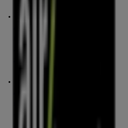
Air Bank
Nádražní 344/23, Praha
2.5 km
Zavřeno
Air Bank
Evropská 2690/17, Praha
4.4 km
Zavřeno