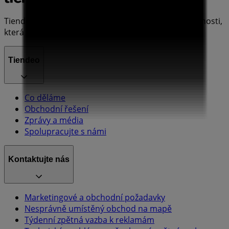
Tiendeo je součástí Shopfully, technologické společnosti,
která po celém světě přetváří místní nakupování.
Tiendeo
Co děláme
Obchodní řešení
Zprávy a média
Spolupracujte s námi
Kontaktujte nás
Marketingové a obchodní požadavky
Nesprávně umístěný obchod na mapě
Týdenní zpětná vazba k reklamám