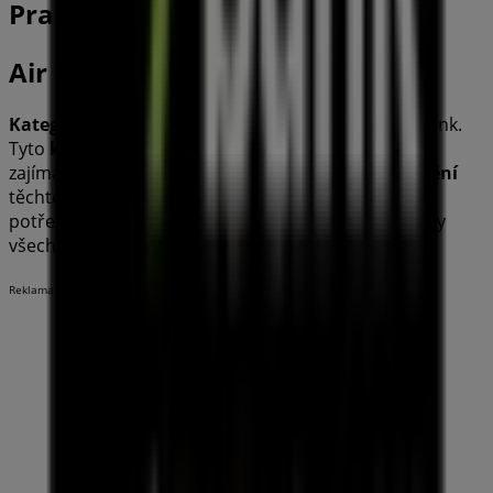
Praha
Air Bank
Kategorie Banky a Služby
nabízí akční
katalogy
bank.
Tyto
katalogy
nejsou stálé, ale mohou být velmi
zajímavé. Velmi důlžité je také informování o
umístění
těchto
bank
nebo
bankomatů
, které někdy
potřebujeme tak nutně najít. Zde najdete rozmístěny
všechny kanceláře nejvýznamnějších
bank
.
Reklama