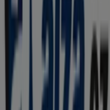
Penny Market
Pražská 2017, Praha
53 m
Zavřeno
Ostatní podniky Banky a Služeb v
Praha
AlzaBox
Vítejte v obchodě
AlzaBox
na Tiendeo, kde můžete
objevit nejlepší
nabídky
,
akce
a
katalogy
této přední
značky v sektoru
Banky a Služeb
. Naše kamenná
prodejna se nachází na adrese
Antala Staška 1073/71a
,
Praha
, a najdete zde široký výběr kvalitních produktů,