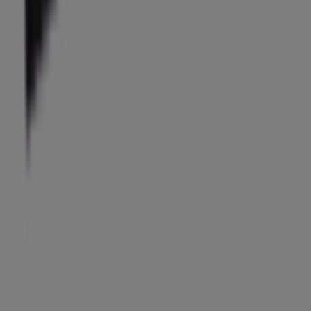
Kontaktujte nás
Marketingové a obchodní požadavky
Nesprávně umístěný obchod na mapě
Týdenní zpětná vazba k reklamám
Technické problémy a všeobecná zpětná vazba
Seznam
Prodejci
Nejbližší obchody
Produkty
Města
Stáhnout aplikaci Tiendeo