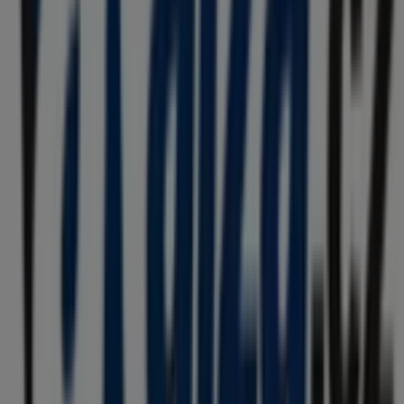
díky nimž ušetříte po celý měsíc
srpen roku 2026
.
Na Tiendeo vám přinášíme všechny aktuální informace o
AlzaBox
, jako jsou otevírací doba, exkluzivní nabídky a
přesná poloha prodejny na adrese
Antala Staška
1073/71a
. Dále budete mít přístup k nejnovějším
katalogům
AlzaBox
, kde objevíte nejnovější akce a
využijete velké slevy na produkty v sektoru
Banky a
Služeb
pro své nákupy v
Praha
.
Nenechte si ujít příležitost navštívit obchod
AlzaBox
na
adrese
Antala Staška 1073/71a
a užít si kompletní
nákupní zážitek. Vyzýváme vás, abyste prozkoumali akce,
které pro vás máme tento měsíc
srpen
, a zůstali
informováni o nejlepších nabídkách
AlzaBox
ve
Praha
.
Navštivte nás a začněte šetřit ještě dnes!
Více informací o AlzaBox
Viz další prodejny AlzaBox v
Praha
Reklama