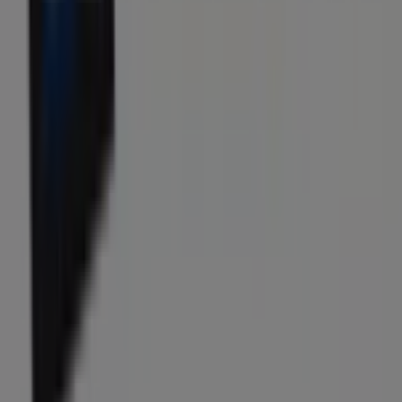
Tiendeo je součástí Shopfully, technologické společnosti,
která po celém světě přetváří místní nakupování.
Tiendeo
Co děláme
Obchodní řešení
Zprávy a média
Spolupracujte s námi