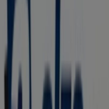
Nike
Fashion arena outlet center, Praha
53 m
Zavřeno
Adidas
Jesenická 5, Praha
53 m
Zavřeno