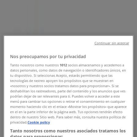
Slevy
Tiendeo v Praha
»
Banky a Služeb nabídky Praha
»
Continuar sin aceptar
AlzaBox i Praha
»
Nos preocupamos por tu privacidad
AlzaBox | Antala Staška 1073/71a
Tanto nosotros como nuestros
1012
socios almacenamos y accedemos a
datos personales, como datos de navegación o identificadores únicos, en
Mapa
tu dispositivo. Si seleccionas Acepto, estarás permitiendo que las
Mapa
tecnologías de rastreo apoyen los propósitos que se muestran en
«nosotros y nuestros socios tratamos datos para proporcionar». Si se
AlzaBox nabídky Praha
deshabilitan los rastreadores, parte del contenido y los anuncios que ves
podrían dejar de ser relevantes para ti. Puedes volver a acceder a este
menú para cambiar tus opciones o retirar el consentimiento en cualquier
momento haciendo clic en el enlace «Mostrar los propósitos» que aparece
en el en la parte inferior de la página web. Tus opciones tendrán efecto
dentro de nuestro Sitio web. Para saber más, consulta nuestra política de
privacidad.
Cookie policy
Tanto nosotros como nuestros asociados tratamos los
datos para proporcionar: