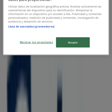
AlzaBox
Utilizar datos de localización geográfica precisa. Analizar activamente las
características del dispositivo para su identificación. Almacenar la
Klap. Klap. Nový.
información en un dispositivo y/o acceder a ella. Publicidad y contenido
personalizados, medición de publicidad y contenido, investigación de
audiencia y desarrollo de servicios.
Platnost vyprší dnes
Lista de asociados (proveedores)
Nejbližší obchody
Mostrar los propósitos
Acepto
Albert
Náměstí Míru, 1356/8, Praha
25 m
Otevřeno