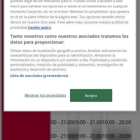
podrían dejar de ser relevantes para ti. Puedes volver a acceder a este
Čtvrtek
menú para cambiar tus opciones o retirar el consentimiento en cualquier
momento haciendo clic en el enlace «Mostrar los propósitos» que aparece
09:00 - 17:00
09:00 - 21:00
09:00 - 21:00
10:00 - 20:00
en el en la parte inferior de la página web. Tus opciones tendrán efecto
Pátek
dentro de nuestro Sitio web. Para saber más, consulta nuestra política de
09:00 - 17:00
09:00 - 21:00
09:00 - 21:00
09:00 -
privacidad.
Cookie policy
21:00
10:00 - 20:00
10:00 - 20:00
Tanto nosotros como nuestros asociados tratamos los
Sobota
datos para proporcionar:
09:00 - 21:00
09:00 - 21:00
10:00 - 19:00
10:00 -
Utilizar datos de localización geográfica precisa. Analizar activamente las
19:00
10:00 - 21:00
10:00 - 21:00
características del dispositivo para su identificación. Almacenar la
información en un dispositivo y/o acceder a ella. Publicidad y contenido
personalizados, medición de publicidad y contenido, investigación de
Mapa
audiencia y desarrollo de servicios.
Lista de asociados (proveedores)
Zavřeno
Mostrar los propósitos
Acepto
Nedĕle
10:00 - 21:00
10:00 - 21:00
11:00 - 19:00
Pondĕlí
09:00 - 17:00
09:00 - 21:00
09:00 - 21:00
10:00 - 20:00
Úterý
09:00 - 17:00
09:00 - 21:00
09:00 - 21:00
10:00 - 20:00