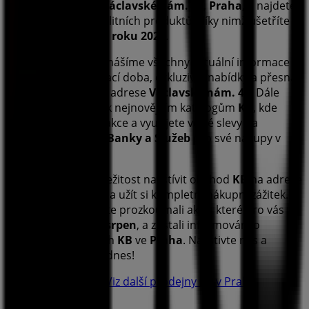
nachází na adrese
Václavské nám. 42
,
Praha
, a najdete
zde široký výběr kvalitních produktů, díky nimž ušetříte
po celý měsíc
srpen roku 2026
.
Na Tiendeo vám přinášíme všechny aktuální informace o
KB
, jako jsou otevírací doba, exkluzivní nabídky a přesná
poloha prodejny na adrese
Václavské nám. 42
. Dále
budete mít přístup k nejnovějším katalogům
KB
, kde
objevíte nejnovější akce a využijete velké slevy na
produkty v sektoru
Banky a Služeb
pro své nákupy v
Praha
.
Nenechte si ujít příležitost navštívit obchod
KB
na adrese
Václavské nám. 42
a užít si kompletní nákupní zážitek.
Vyzýváme vás, abyste prozkoumali akce, které pro vás
máme tento měsíc
srpen
, a zůstali informováni o
nejlepších nabídkách
KB
ve
Praha
. Navštivte nás a
začněte šetřit ještě dnes!
Více informací o KB
Viz další prodejny KB v Praha
Reklama