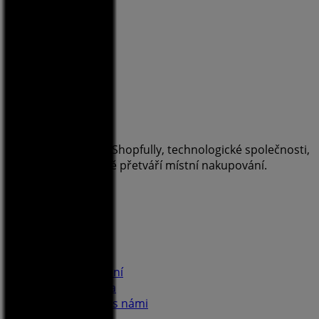
Tiendeo je součástí Shopfully, technologické společnosti,
která po celém světě přetváří místní nakupování.
Tiendeo
Co děláme
Obchodní řešení
Zprávy a média
Spolupracujte s námi