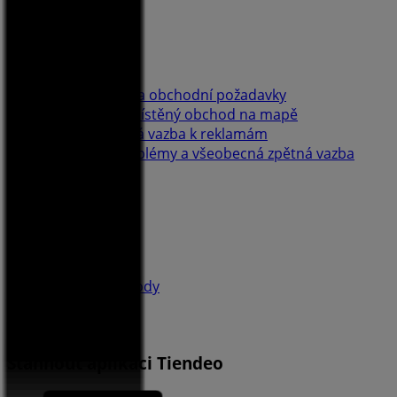
Kontaktujte nás
Marketingové a obchodní požadavky
Nesprávně umístěný obchod na mapě
Týdenní zpětná vazba k reklamám
Technické problémy a všeobecná zpětná vazba
Seznam
Prodejci
Nejbližší obchody
Produkty
Města
Stáhnout aplikaci Tiendeo