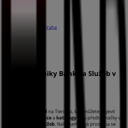
Penny Market
Pražská 2017, Praha
53 m
Zavřeno
Ostatní podniky Banky a Služeb v
Praha
KB
Vítejte v obchodě
KB
na Tiendeo, kde můžete objevit
nejlepší
nabídky
,
akce
a
katalogy
této přední značky v
sektoru
Banky a Služeb
. Naše kamenná prodejna se