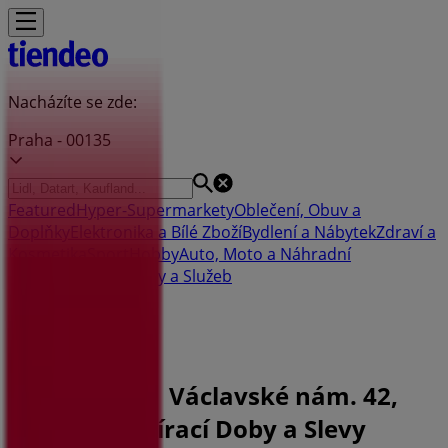
Nacházíte se zde:
Praha - 00135
Featured
Hyper-Supermarkety
Oblečení, Obuv a
Doplňky
Elektronika a Bílé Zboží
Bydlení a Nábytek
Zdraví a
Kosmetika
Sport
Hobby
Auto, Moto a Náhradní
Díly
Restaurace
Banky a Služeb
Reklama
KB Pobočce | Václavské nám. 42,
Praha - Otevírací Doby a Slevy