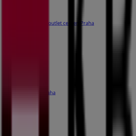
Nike
Fashion arena outlet center, Praha
53 m
Zavřeno
Adidas
Jesenická 5, Praha
53 m
Zavřeno