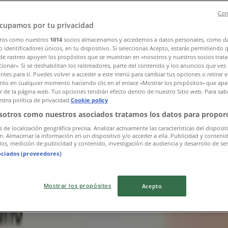
Con
cupamos por tu privacidad
ros como nuestros
1014
socios almacenamos y accedemos a datos personales, como d
 identificadores únicos, en tu dispositivo. Si seleccionas Acepto, estarás permitiendo 
de rastreo apoyen los propósitos que se muestran en «nosotros y nuestros socios trat
ionar». Si se deshabilitan los rastreadores, parte del contenido y los anuncios que ves
antes para ti. Puedes volver a acceder a este menú para cambiar tus opciones o retirar e
to en cualquier momento haciendo clic en el enlace «Mostrar los propósitos» que apar
or de la página web. Tus opciones tendrán efecto dentro de nuestro Sitio web. Para sab
stra política de privacidad.
Cookie policy
sotros como nuestros asociados tratamos los datos para proporc
s de localización geográfica precisa. Analizar activamente las características del disposit
ón. Almacenar la información en un dispositivo y/o acceder a ella. Publicidad y conteni
os, medición de publicidad y contenido, investigación de audiencia y desarrollo de ser
ociados (proveedores)
Mostrar los propósitos
Acepto