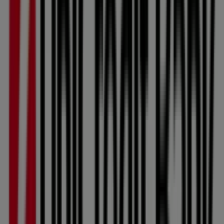
Česká pošta
SAZKA Tabák Hlavní náměstí 90/2, Šternberk
48 m
Čedok
Hlavní náměstí 143/17, Šternberk
54 m
Unicredit Bank
Radniční 87/4, Šternberk
87 m