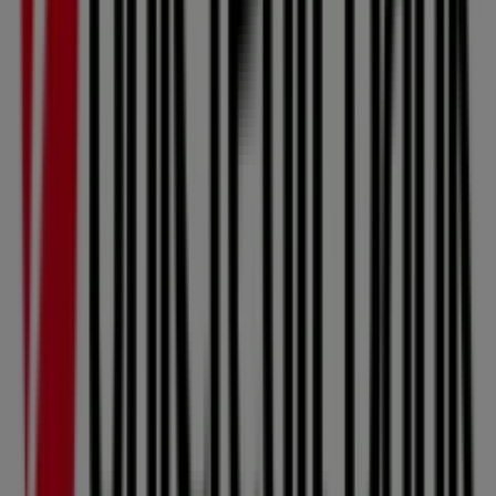
96 m
Zavřeno
Ostatní podniky Banky a Služeb v
Šternberk
Unicredit Bank
Vítejte v obchodě
Unicredit Bank
na Tiendeo, kde
můžete objevit nejlepší
nabídky
,
akce
a
katalogy
této
přední značky v sektoru
Banky a Služeb
. Naše kamenná
prodejna se nachází na adrese
Radniční 87/4
,
Šternberk
, a najdete zde široký výběr kvalitních
produktů, díky nimž ušetříte po celý měsíc
srpen roku
2026
.
Na Tiendeo vám přinášíme všechny aktuální informace o