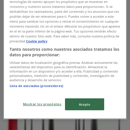
tecnologías de rastreo apoyen los propósitos que se muestran en
08:30 - 16:30
«nosotros y nuestros socios tratamos datos para proporcionar». Si se
Středa
deshabilitan los rastreadores, parte del contenido y los anuncios que ves
podrían dejar de ser relevantes para ti. Puedes volver a acceder a este
08:30 - 17:00
menú para cambiar tus opciones o retirar el consentimiento en cualquier
Čtvrtek
momento haciendo clic en el enlace «Mostrar los propósitos» que aparece
08:30 - 16:30
en el en la parte inferior de la página web. Tus opciones tendrán efecto
dentro de nuestro Sitio web. Para saber más, consulta nuestra política de
Pátek
privacidad.
Cookie policy
08:30 - 15:30
Tanto nosotros como nuestros asociados tratamos los
Sobota
datos para proporcionar:
Zavřeno
Utilizar datos de localización geográfica precisa. Analizar activamente las
características del dispositivo para su identificación. Almacenar la
información en un dispositivo y/o acceder a ella. Publicidad y contenido
Mapa
+420 955 963 990
personalizados, medición de publicidad y contenido, investigación de
audiencia y desarrollo de servicios.
Zavřeno
Lista de asociados (proveedores)
Mostrar los propósitos
Nedĕle
Acepto
Zavřeno
Pondĕlí