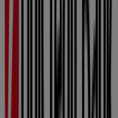
Zavřeno
Zásilkovna
Jarní 79/8, Šternberk
94 m
Zavřeno
Čsob
Oblouková 2303/2, Šternberk