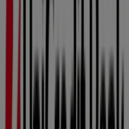
Unicredit Bank
Nabídka Unicredit Bank
Platnost do 10. 8.
Tento Unicredit Bank obchod má následující otevírací
dobu: Nedĕle , Pondĕlí 08:30 - 17:00, Úterý 08:30 - 16:30,
Středa 08:30 - 17:00, Čtvrtek 08:30 - 16:30, Pátek 08:30 -
15:30, Sobota
Aktuálně je k dispozici 1 katalogů v tomto Unicredit Bank
obchodě.
Prohlédněte si nejnovější Unicredit Bank katalog v
Radniční 87/4, Nabídka Unicredit Bank platný 21. 7. 2026
10. 8. 2026 a začněte šetřit ihned!
Nejbližší obchody