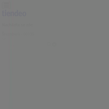
Nacházíte se zde:
Šternberk - 00135
Featured
Hyper-Supermarkety
Oblečení, Obuv a
Doplňky
Elektronika a Bílé Zboží
Bydlení a Nábytek
Zdraví a
Kosmetika
Sport
Hobby
Auto, Moto a Náhradní
Díly
Restaurace
Banky a Služeb
Reklama
Unicredit Bank Pobočce | Radniční
87/4, Šternberk - Otevírací Doby a