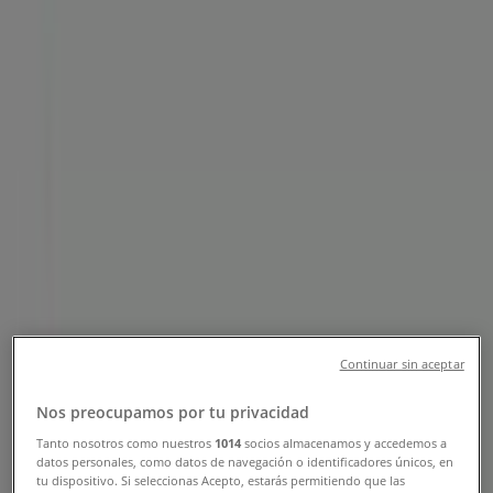
Slevy
Tiendeo v Šternberk
»
Banky a Služeb nabídky Šternberk
»
Unicredit Bank i Šternberk
»
Unicredit Bank | Radniční 87/4
Zavřeno
Nedĕle
Continuar sin aceptar
Zavřeno
Nos preocupamos por tu privacidad
Pondĕlí
Tanto nosotros como nuestros
1014
socios almacenamos y accedemos a
datos personales, como datos de navegación o identificadores únicos, en
08:30 - 17:00
tu dispositivo. Si seleccionas Acepto, estarás permitiendo que las
Úterý