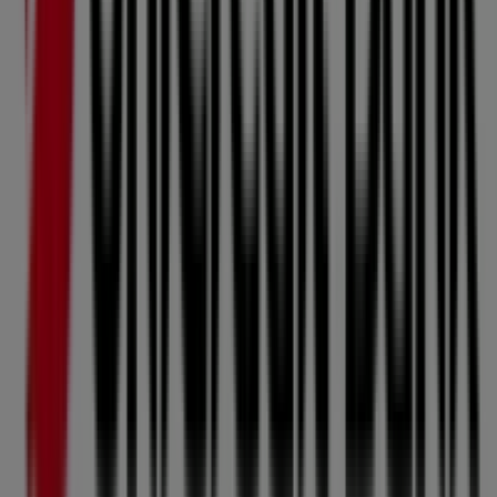
Unicredit Bank
, jako jsou otevírací doba, exkluzivní
nabídky a přesná poloha prodejny na adrese
Radniční
87/4
. Dále budete mít přístup k nejnovějším katalogům
Unicredit Bank
, kde objevíte nejnovější akce a využijete
velké slevy na produkty v sektoru
Banky a Služeb
pro
své nákupy v
Šternberk
.
Nenechte si ujít příležitost navštívit obchod
Unicredit
Bank
na adrese
Radniční 87/4
a užít si kompletní
nákupní zážitek. Vyzýváme vás, abyste prozkoumali akce,
které pro vás máme tento měsíc
srpen
, a zůstali
informováni o nejlepších nabídkách
Unicredit Bank
ve
Šternberk
. Navštivte nás a začněte šetřit ještě dnes!
Více informací o Unicredit Bank
Viz další prodejny
Unicredit Bank v Šternberk
Reklama