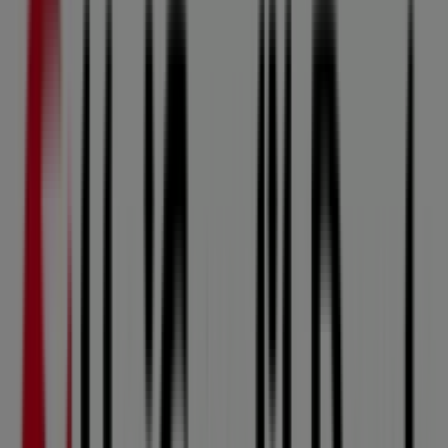
08:30 - 17:00
Úterý
08:30 - 16:30
Středa
08:30 - 17:00
Čtvrtek
08:30 - 16:30
Pátek
08:30 - 15:30
Sobota
Zavřeno
Mapa
+420 955 963 990
Unicredit Bank nabídky Šternberk