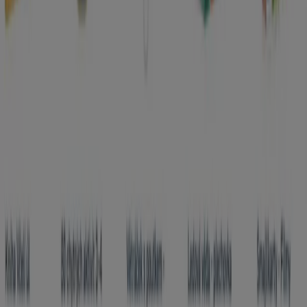
Rumunská 1720/12, Praha
536 m
Hobby v jiných městech
Praha
Brno
Ostrava
Plzeň
Olomouc
České
Budějovice
Hradec Králové
Liberec
Černošice
Pardubice
Kladno
Karlovy Vary
Jihlava
Ústí nad
Labem
Zlín
Mladá Boleslav
Ukázat více měst
Zobrazit nabídky Hobby
Reklama