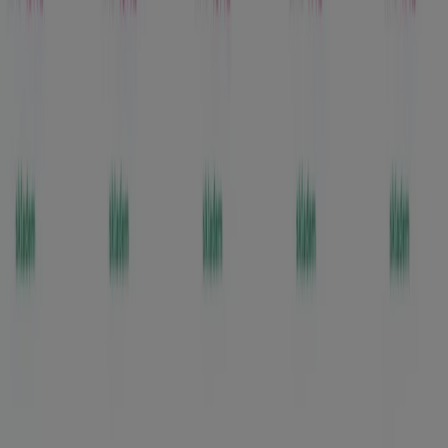
Marketingové a obchodní požadavky
Nesprávně umístěný obchod na mapě
Týdenní zpětná vazba k reklamám
Technické problémy a všeobecná zpětná vazba
Seznam
Prodejci
Nejbližší obchody
Produkty
Města
Stáhnout aplikaci Tiendeo