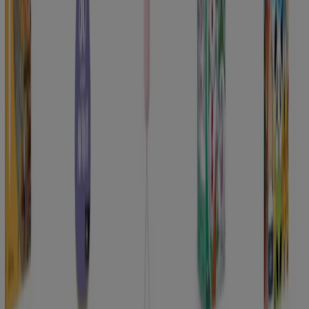
Hobby katalogy v Praha
Nejbližší obchody Hobby Praha a v
okolí
Čedok