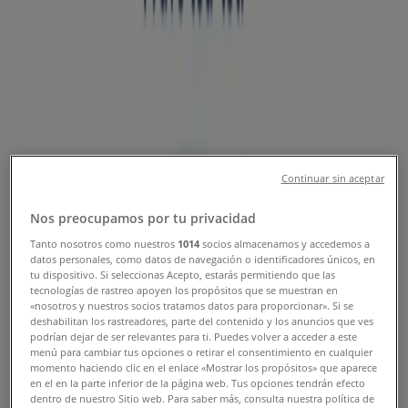
Tiendeo v Praha
»
Hobby nabídky Praha
Nový
CK Fischer
Continuar sin aceptar
Last minute NABÍDKY, KTERÉ ZNÁTE Z TV
Nos preocupamos por tu privacidad
Platnost do 20. 8.
Praha
Tanto nosotros como nuestros
1014
socios almacenamos y accedemos a
datos personales, como datos de navegación o identificadores únicos, en
tu dispositivo. Si seleccionas Acepto, estarás permitiendo que las
tecnologías de rastreo apoyen los propósitos que se muestran en
«nosotros y nuestros socios tratamos datos para proporcionar». Si se
KOSMAS
deshabilitan los rastreadores, parte del contenido y los anuncios que ves
podrían dejar de ser relevantes para ti. Puedes volver a acceder a este
KOSMAS leták
menú para cambiar tus opciones o retirar el consentimiento en cualquier
momento haciendo clic en el enlace «Mostrar los propósitos» que aparece
en el en la parte inferior de la página web. Tus opciones tendrán efecto
Platnost do 31. 8.
Praha
dentro de nuestro Sitio web. Para saber más, consulta nuestra política de