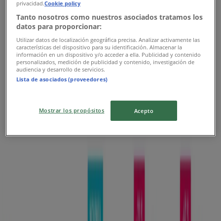
Očekávaný
privacidad.
Cookie policy
Tanto nosotros como nuestros asociados tratamos los
datos para proporcionar:
CK Victoria
Utilizar datos de localización geográfica precisa. Analizar activamente las
características del dispositivo para su identificación. Almacenar la
información en un dispositivo y/o acceder a ella. Publicidad y contenido
Katalog Zima 2027
personalizados, medición de publicidad y contenido, investigación de
audiencia y desarrollo de servicios.
Lista de asociados (proveedores)
Platnost do 28. 2.
Praha
Očekávaný
Mostrar los propósitos
Acepto
CK Victoria
Kolektivy Zima 2027
Platnost do 28. 2.
Praha
Reklama