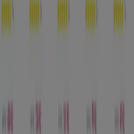
Tiendeo je součástí Shopfully, technologické společnosti,
která po celém světě přetváří místní nakupování.
Tiendeo
Co děláme
Obchodní řešení
Zprávy a média
Spolupracujte s námi
Kontaktujte nás