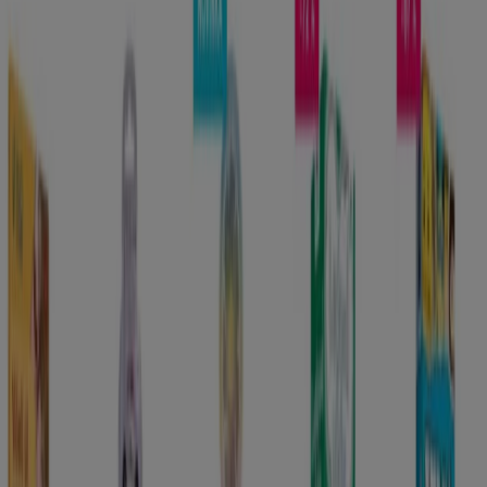
Dráčik
Dráčik katalog
Platnost do 31. 8.
Praha
-4 dnů
Albi