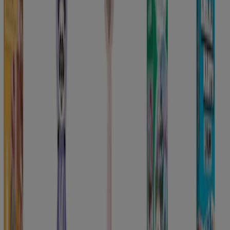
Právě ted' letí
Platnost do 13. 8.
Praha
Ušetřit je nyní s naší aplikací ještě snadnější.
Na mobilním telefonu si můžete pohodlně vyhledat
nejlepší nabídky obchodů ve svém okolí, uložit si je
a vytvořit si seznam úspor.
STÁHNOUT APLIKACI
Ukázat více
Reklama