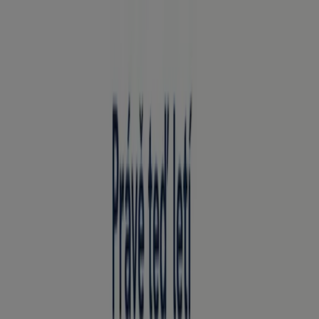
Nacházíte se zde:
Praha - 00135
Featured
Hyper-Supermarkety
Oblečení, Obuv a
Doplňky
Elektronika a Bílé Zboží
Bydlení a Nábytek
Zdraví a
Kosmetika
Sport
Hobby
Auto, Moto a Náhradní
Díly
Restaurace
Banky a Služeb
Reklama
Hobby v Praha - Akce, Kupóny a
Výprodeje