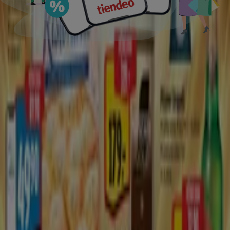
Pardubice
Kladno
Karlovy Vary
Jihlava
Ústí nad
Labem
Zlín
Mladá Boleslav
Ukázat více měst
Stáhnout aplikaci
Tiendeo international
España
Italia
United Kingdom
México
Brasil
Colombia
Argentina
France
United States
Nederland
Deutschland
Perú
Chile
Portugal
Australia
Türkiye
Polska
Norge
Österreich
Sverige
Ecuador
Singapore
South Africa
Canada
Danmark
Suomi
日本
Ελλάδα
한국
Belgique
Schweiz
United Arab Emirates
România
Maroc