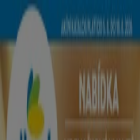
Nacházíte se zde:
Rakovník - 00135
Featured
Hyper-Supermarkety
Oblečení, Obuv a
Doplňky
Elektronika a Bílé Zboží
Bydlení a Nábytek
Zdraví a
Kosmetika
Sport
Hobby
Auto, Moto a Náhradní
Díly
Restaurace
Banky a Služeb
Reklama
Nejlepší katalogy v Rakovník
Nový