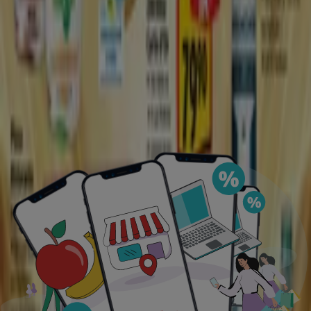
Ukázat více
Reklama
Tiendeo ve vašem městě
Praha
Brno
Ostrava
Plzeň
Olomouc
České
Budějovice
Hradec Králové
Liberec
Černošice