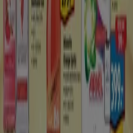
Obchodní řešení
Zprávy a média
Spolupracujte s námi
Kontaktujte nás
Marketingové a obchodní požadavky
Nesprávně umístěný obchod na mapě
Týdenní zpětná vazba k reklamám
Technické problémy a všeobecná zpětná vazba
Seznam
Prodejci
Nejbližší obchody
Produkty
Města