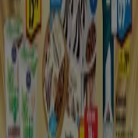
Platnost do 16. 8.
Rakovník
Nový
Albert
Albert - 32SMakcnikatalogbrand
Platnost do 18. 8.
Rakovník
Ušetřit je nyní s naší aplikací ještě snadnější.
Na mobilním telefonu si můžete pohodlně vyhledat
nejlepší nabídky obchodů ve svém okolí, uložit si je
a vytvořit si seznam úspor.
STÁHNOUT APLIKACI