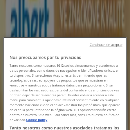
Hornbach
Aktuální výhodné nabídky a slevy
Continuar sin aceptar
Platnost do 20. 8.
Rakovník
Očekávaný
Nos preocupamos por tu privacidad
Tanto nosotros como nuestros
1012
socios almacenamos y accedemos a
datos personales, como datos de navegación o identificadores únicos, en
Lidl
tu dispositivo. Si seleccionas Acepto, estarás permitiendo que las
tecnologías de rastreo apoyen los propósitos que se muestran en
«nosotros y nuestros socios tratamos datos para proporcionar». Si se
10. 8. - 23. 8. 2026
deshabilitan los rastreadores, parte del contenido y los anuncios que ves
podrían dejar de ser relevantes para ti. Puedes volver a acceder a este
Platnost do 23. 8.
Rakovník
menú para cambiar tus opciones o retirar el consentimiento en cualquier
momento haciendo clic en el enlace «Mostrar los propósitos» que aparece
Očekávaný
en el en la parte inferior de la página web. Tus opciones tendrán efecto
dentro de nuestro Sitio web. Para saber más, consulta nuestra política de
privacidad.
Cookie policy
Tanto nosotros como nuestros asociados tratamos los
Lidl